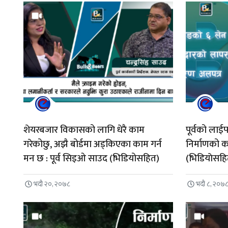
शेयरबजार विकासको लागि धेरै काम
पूर्वको ला
गरेकोछु, अझै बोर्डमा अड्किएका काम गर्न
निर्माणको
मन छ : पूर्व सिइओ साउद (भिडियोसहित)
(भिडियाेसह
भदौ २०, २०७८
भदौ ८, २०७