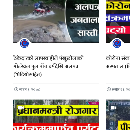
ठेकेदारको लापरवाहीले पंखुखोलाको
काेराेना संक
मोटरेवल पुल पाँच बर्षदेखि अलपत्र
अस्पताल (भ
(भिडियाेसहित)
साउन ३, २०७८
असार २१, २