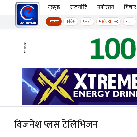
Skip to content
गृहपृष्ठ
राजनीति
मनोरञ्जन
विचार
ईमाउण्टेन समाचार
कांग्रेस
एमाले
मओवादी केन्द्र
राप्रपा
ट्रेन्डिङ
विजनेश प्लस टेलिभिजन