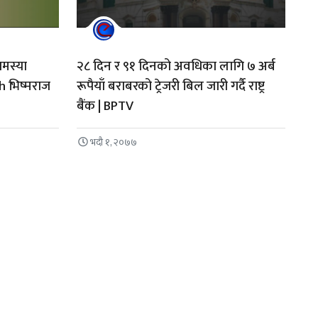
मस्या
२८ दिन र ९१ दिनको अवधिका लागि ७ अर्ब
h भिष्मराज
रूपैयाँ बराबरको ट्रेजरी बिल जारी गर्दै राष्ट्र
बैंक | BPTV
भदौ १, २०७७
n