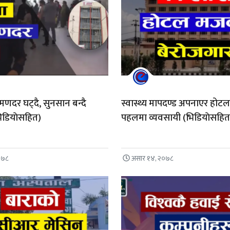
्रमणदर घट्दै, सुनसान बन्दै
स्वास्थ्य मापदण्ड अपनाएर होट
िडियाेसहित)
पहलमा व्यवसायी (भिडियाेसहित
०७८
असार १४, २०७८