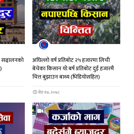
ल सञ्चालनको
अघिल्लो वर्ष प्रतिबोट २५ हजारमा लिची
)
बेचेका किसान यो बर्ष प्रतिबोट दुई हजारमै
चित्त बुझाउन बाध्य (भिडियाेसहित)
जेठ १७, २०७८