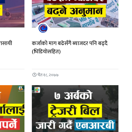
रासायी
कर्जाको माग बढेसँगै ब्याजदर पनि बढ्दै
(भिडियाेसहित)
चैत १८, २०७७