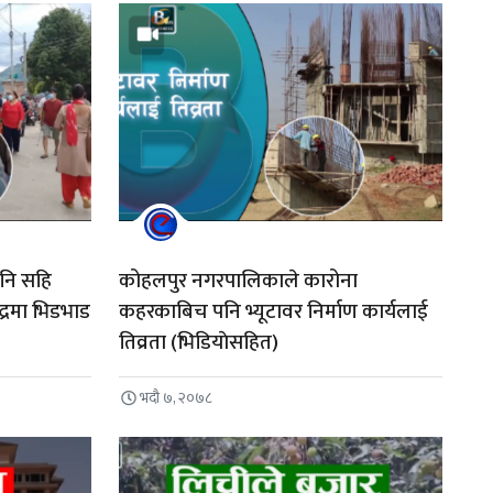
पनि सहि
कोहलपुर नगरपालिकाले कारोना
्द्रमा भिडभाड
कहरकाबिच पनि भ्यूटावर निर्माण कार्यलाई
तिव्रता (भिडियाेसहित)
भदौ ७, २०७८