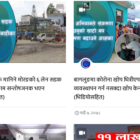
ईफ मानिने मोरङको ६ लेन सडक
बागलुङमा कोरोना खोप भित्रीए
 काम सन्तोषजनक भएन
व्यवस्थापन गर्न नसक्दा खोप केन
ित)
(भिडियाेसहित)
८
भदौ ७, २०७८