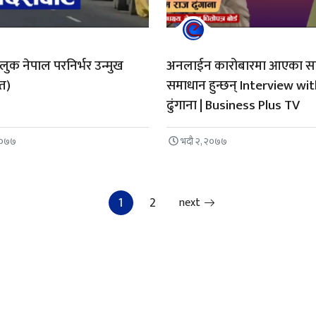
ुलुक नेपाल परनिर्भर उन्मुख
अनलाईन कारोबारमा आएका सा
त)
समाधान हुन्छन् Interview wit
ढुंगाना | Business Plus TV
२०७७
भदौ २, २०७७
Posts paginatio
1
2
next