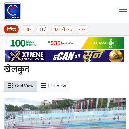
Skip to content
ईमाउण्टेन समाचार
कांग्रेस
एमाले
मओवादी केन्द्र
राप्रपा
ट्रेन्डिङ
खेलकुद
Grid View
List View