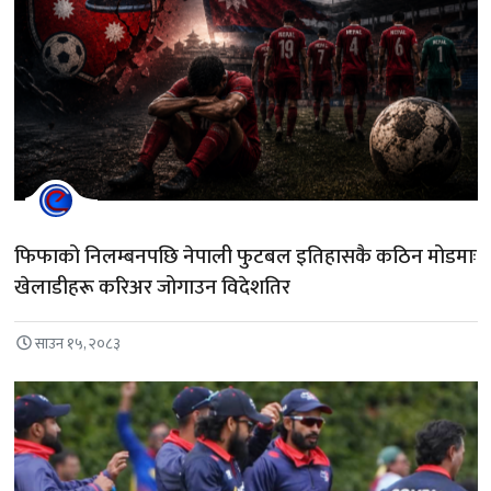
फिफाको निलम्बनपछि नेपाली फुटबल इतिहासकै कठिन मोडमाः
खेलाडीहरू करिअर जोगाउन विदेशतिर
साउन १५, २०८३