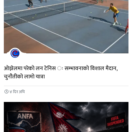
ओझेलमा परेको लन टेनिस ः सम्भावनाको विशाल मैदान,
चुनौतीको लामो यात्रा
४ दिन अघि