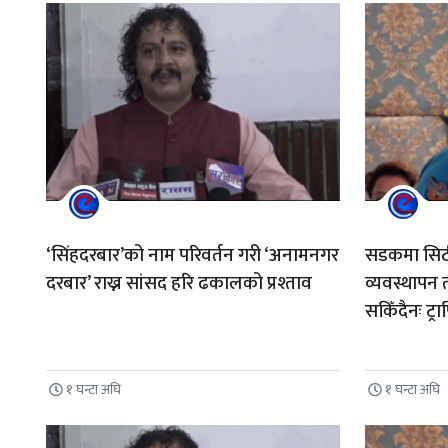
‘सिंहदरबार’को नाम परिवर्तन गरी ‘अनामनगर
सडकमा सिठी 
दरबार’ राख्न सांसद हरि ढकालको प्रश्ताव
व्यवस्थापन त
सकिँदैनः ट्र
१ घन्टा अघि
१ घन्टा अघि