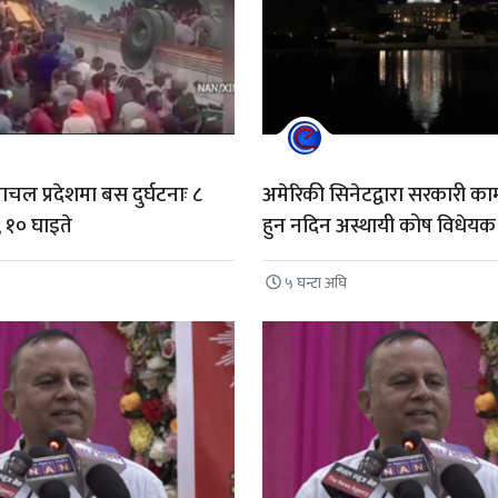
चल प्रदेशमा बस दुर्घटनाः ८
अमेरिकी सिनेटद्वारा सरकारी क
, १० घाइते
हुन नदिन अस्थायी कोष विधेयक
५ घन्टा अघि