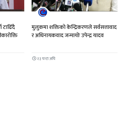
 टाढिँदै
मुलुकमा शक्तिको केन्द्रिकरणले सर्वसत्तावाद
कारोक्ति
र अधिनायकवाद जन्मायोः उपेन्द्र यादव
२३ घन्टा अघि
n