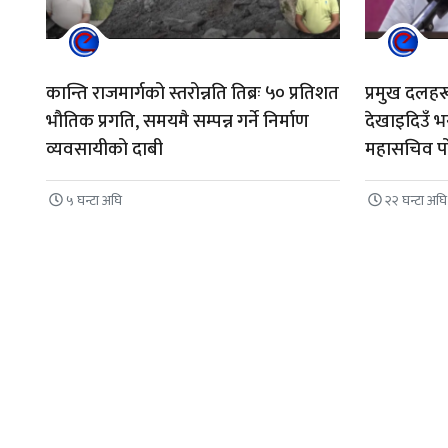
कान्ति राजमार्गको स्तरोन्नति तिब्रः ५० प्रतिशत
प्रमुख दलहरू
भौतिक प्रगति, समयमै सम्पन्न गर्ने निर्माण
देखाइदिउँ भन्
व्यवसायीको दाबी
महासचिव प
५ घन्टा अघि
२२ घन्टा अघि