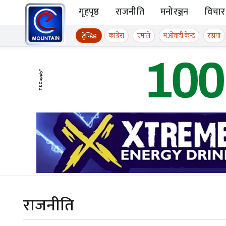
Skip to content
गृहपृष्ठ
राजनीति
मनोरञ्जन
विचार
ईमाउण्टेन समाचार
कांग्रेस
एमाले
मओवादी केन्द्र
राप्रपा
ट्रेन्डिङ
राजनीति