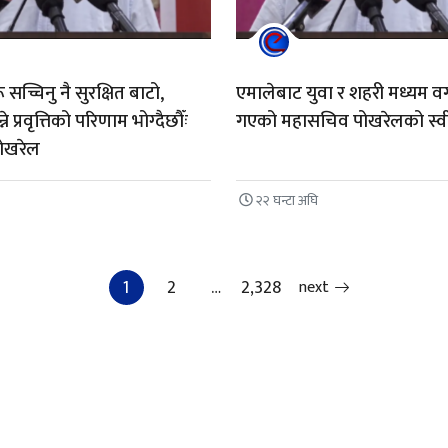
 सच्चिनु नै सुरक्षित बाटो,
एमालेबाट युवा र शहरी मध्यम वर्ग
ने प्रवृत्तिको परिणाम भोग्दैछौँः
गएको महासचिव पोखरेलको स्वी
ोखरेल
२२ घन्टा अघि
Posts paginatio
1
2
…
2,328
next