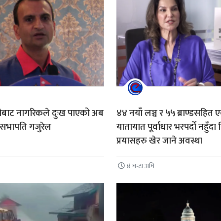
हरीबाट नागरिकले दुःख पाएको अब
४४ नयाँ लञ्च र ५५ ब्राण्डसहित ए
्ः सभापति गजुरेल
यातायात पूर्वाधार भरपर्दो नहुँदा न
प्रयासहरु खेर जाने अवस्था
४ घन्टा अघि