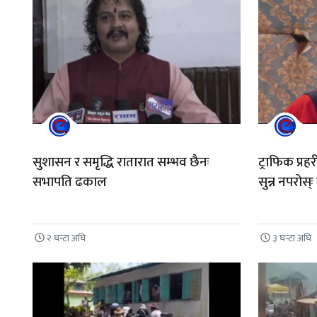
सुशासन र समृद्धि रातारात सम्भव छैनः
ट्राफिक प्र
सभापति ढकाल
सुन्न नपरोस
२ घन्टा अघि
३ घन्टा अघि