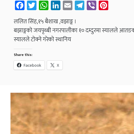
Facebook
Twitter
WhatsApp
LinkedIn
Email
Telegram
Viber
Pinter
ललित सिंह,१५ बैशाख ,वझाङ्ग ।
बझाङ्गको जयपृथ्बी नगरपालीका १० दम्दुरमा स्यालले आतङक म
स्यालले टोक्ने गरेको स्थानिय
Share this:
Facebook
X