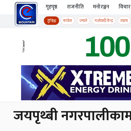
Skip to content
गृहपृष्ठ
राजनीति
मनोरञ्जन
विचार
ईमाउण्टेन समाचार
कांग्रेस
एमाले
मओवादी केन्द्र
राप्रपा
ट्रेन्डिङ
जयपृथ्बी नगरपालीकाम