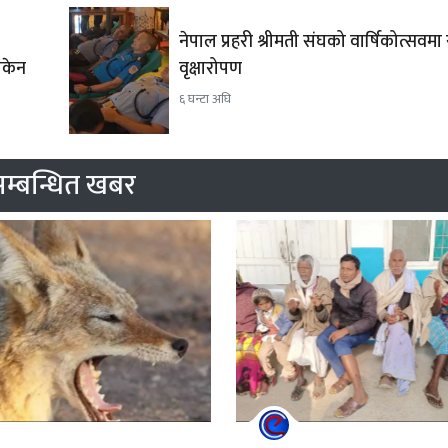
नेपाल प्रहरी श्रीमती संघको वार्षिकोत्सवमा
 सकेन
वृक्षारोपण
६ घन्टा अघि
म्बन्धित खबर