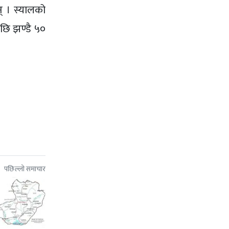
् । स्यालको
पछि झण्डै ५०
पछिल्लो समाचार