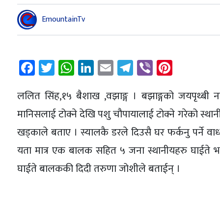
EmountainTv
Facebook
Twitter
WhatsApp
LinkedIn
Email
Telegram
Viber
Pintere
ललित सिंह,१५ बैशाख ,वझाङ्ग । बझाङ्गको जयपृथ्बी 
मानिसलाई टोक्ने देखि पशु चौपायालाई टोक्ने गरेको स्थान
खड्काले बताए । स्यालकै डरले दिउसै घर फर्कनु पर्ने वा
यता मात्र एक बालक सहित ५ जना स्थानीयहरु घाईते भए
घाईते बालककी दिदी तरुणा जोशीले बताईन् ।