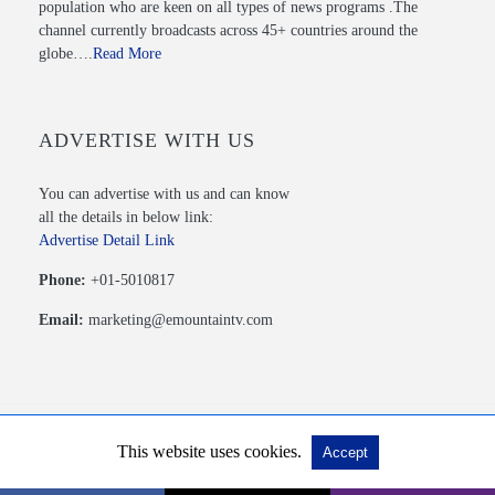
population who are keen on all types of news programs .The
channel currently broadcasts across 45+ countries around the
globe….
Read More
ADVERTISE WITH US
You can advertise with us and can know
all the details in below link:
Advertise Detail Link
Phone:
+01-5010817
Email:
marketing@emountaintv.com
This website uses cookies.
Accept
© 2020 Mountain TV PVT. LTD. All Rights Reserved.
View Non-AMP Version