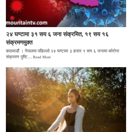
२४ घण्टामा ३१ सय ६ जना संक्रमित, १९ सय १६
संक्रमणमुक्त
काठमाडौं । नेपालमा पछिल्लो २४ घण्टामा ३ हजार १ सय ६ जनामा कोरोना
संक्रमण पुष्टि…
Read More