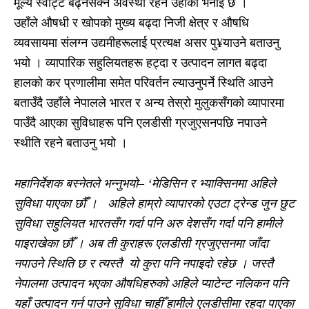
मूल्य स्वाट्टै बढ्नसक्ने अवस्था रहने उहाँको भनाइ छ ।
उहाँले औषधी र खोपको मुख्य बढ्दा निजी क्षेत्र र औषधि
व्यवसायमा संलग्न उद्यमीहरूलाई प्रत्यक्ष असर पु¥याउने बताउनु
भयो । व्यापारिक सहुलियतहरू हट्दा र उत्पादन लागत बढ्दा
हालको कर प्रणालीमा समेत परिवर्तन ल्याउनुपर्ने स्थिति आउने
बताउँदै उहाँले नेपालले भारत र अन्य तेस्रो मुलुकसँगको व्यापारमा
पाउँदै आएका सुविधाहरू पनि एलडीसी ग्रजुएसनपछि नपाउने
स्थीति रहने बताउनु भयो ।
महानिर्देशक बस्नेतले भन्नुभयो– ‘मेडिसिन र भ्याक्सिनमा अहिले
सुविधा पाएका छौँं । अहिले हाम्रो व्यापारको एउटा ट्रेन्ड जुन छुट
सुविधा सहुलियत भारतसँग गर्दा पनि अरु देशसँग गर्दा पनि हामीले
पाइराखेका छौँ । अब ती कुराहरू एलडीसी ग्रजुएसनमा जाँदा
नपाउने स्थिति छ र त्यस्तै यो कुरा पनि नपाइदो रहेछ । जस्तै
नेपालमा उत्पादन भएका औषधिहरुको अहिले प्याटेन्ट नलिकन पनि
यहाँ उत्पादन गर्न पाउने सुविधा चाहीँ हामीले एलडीसीमा रहदा पाएका