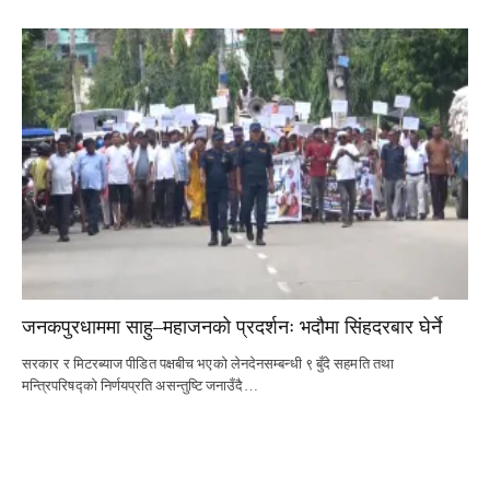
जनकपुरधाममा साहु–महाजनको प्रदर्शनः भदौमा सिंहदरबार घेर्ने
सरकार र मिटरब्याज पीडित पक्षबीच भएको लेनदेनसम्बन्धी ९ बुँदे सहमति तथा
मन्त्रिपरिषद्को निर्णयप्रति असन्तुष्टि जनाउँदै…