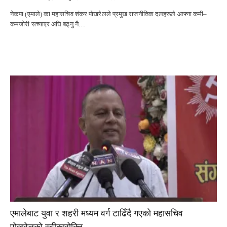
नेकपा (एमाले) का महासचिव शंकर पोखरेलले प्रमुख राजनीतिक दलहरूले आफ्ना कमी–
कमजोरी सच्याएर अघि बढ्नु नै…
एमालेबाट युवा र शहरी मध्यम वर्ग टाढिँदै गएको महासचिव
पोखरेलको स्वीकारोक्ति