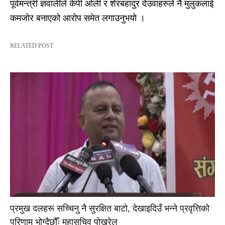
पूर्वमन्त्री ज्ञवालीले केपी ओली र शेरबहादुर देउवाहरुले नै मुलुकलाई
कमजोर बनाएको आरोप समेत लगाउनुभयो ।
RELATED POST
प्रमुख दलहरू सच्चिनु नै सुरक्षित बाटो, देखाइदिउँ भन्ने प्रवृत्तिको
परिणाम भोग्दैछौँः महासचिव पोखरेल