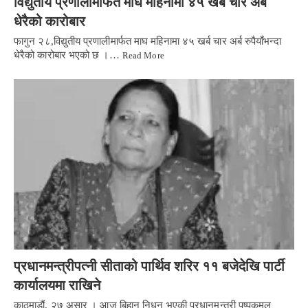
विद्युतीय प्रणालीमार्फत माघ महिनामा ४५ खर्ब चार अर्ब
धेरैको कारोबार
फागुन २८,विद्युतीय प्रणालीमार्फत माघ महिनामा ४५ खर्ब चार अर्ब रुपैयाँभन्दा
धेरैको कारोबार भएको छ ।…
Read More
प्रधानमन्त्रीपत्नी सीताको पार्थिव शरिर ११ बजेदेखि पार्टी
कार्यालयमा राखिने
काठमाडौं, २७ असार । आज बिहान निधन भएकी प्रधानमन्त्री पुष्पकमल