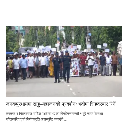
जनकपुरधाममा साहु–महाजनको प्रदर्शनः भदौमा सिंहदरबार घेर्ने
सरकार र मिटरब्याज पीडित पक्षबीच भएको लेनदेनसम्बन्धी ९ बुँदे सहमति तथा
मन्त्रिपरिषद्को निर्णयप्रति असन्तुष्टि जनाउँदै…