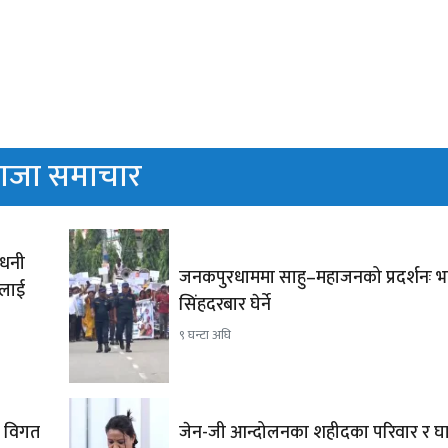
ाजा समाचार
ाधनी
जनकपुरधाममा साहु–महाजनको प्रदर्शनः भ
रलाई
सिंहदरबार घेर्ने
९ घन्टा अघि
न विगत
जेन-जी आन्दोलनका शहीदका परिवार र घ