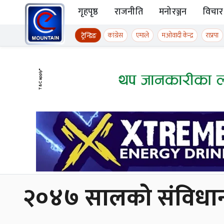
Skip to content
गृहपृष्ठ
राजनीति
मनोरञ्जन
विचार
ईमाउण्टेन समाचार
कांग्रेस
एमाले
मओवादी केन्द्र
राप्रपा
ट्रेन्डिङ
२०४७ सालको संविधान कार