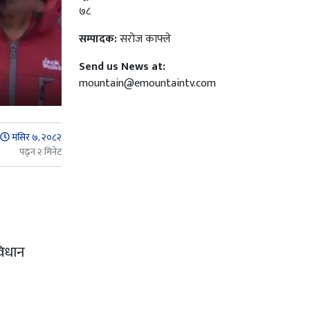
७८
सम्पादक:
सरोज काफ्ले
Send us News at:
mountain@emountaintv.com
मंसिर ७, २०८२
पढ्न २ मिनेट
विधान