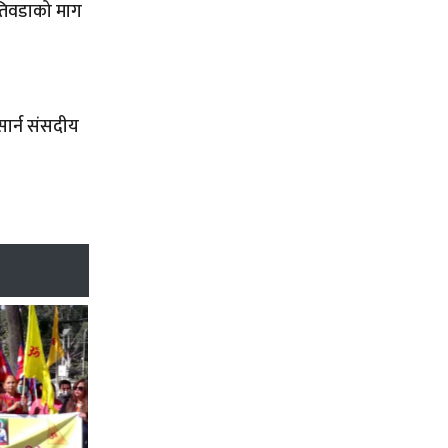
खतिवडाको माग
 सार्न संसदीय