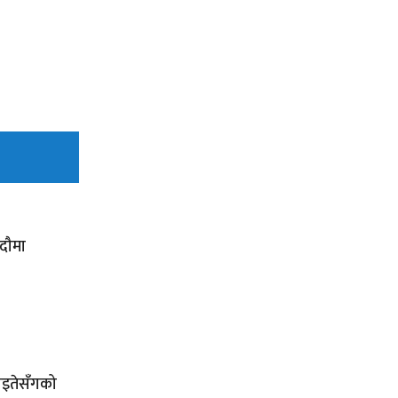
दौमा
ाइतेसँगको