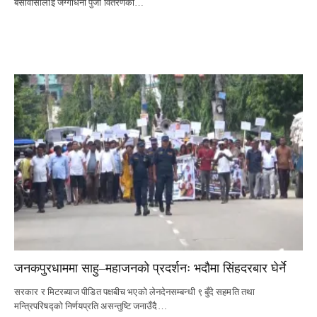
बसोवासीलाई जग्गाधनी पुर्जा वितरणको…
जनकपुरधाममा साहु–महाजनको प्रदर्शनः भदौमा सिंहदरबार घेर्ने
सरकार र मिटरब्याज पीडित पक्षबीच भएको लेनदेनसम्बन्धी ९ बुँदे सहमति तथा
मन्त्रिपरिषद्को निर्णयप्रति असन्तुष्टि जनाउँदै…