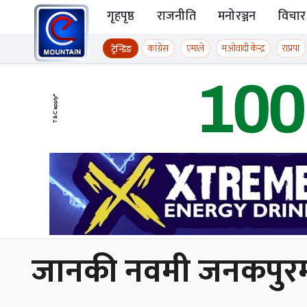
Skip to content
गृहपृष्ठ
राजनीति
मनोरञ्जन
विचार
ईमाउण्टेन समाचार
कांग्रेस
एमाले
मओवादी केन्द्र
राप्रपा
ट्रेन्डिङ
जानकी नवमी जनकपुरम