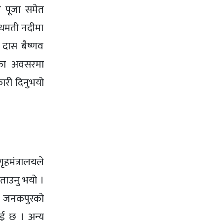
ष पूजा समेत
ूधमती नदीमा
 दास बैष्णव
ीका अवसरमा
ारी दिनुभयो
हमंत्रालयले
ताउनु भयो ।
ै जनकपुरको
ाई छ । अन्य