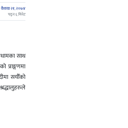
वैशाख २१, २०७४
पढ्न ६ मिनेट
मधामका साथ
 प्राङ्गणमा
दीमा सयौँको
द्धालुहरुले