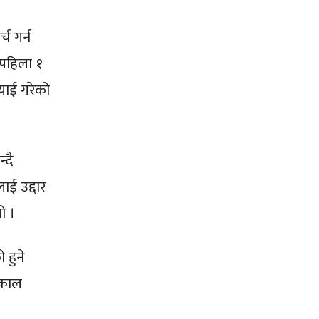
च गर्न
 पहिला १
्याई गरेको
्दै
ाई उद्दार
ो ।
 हुने
्काल