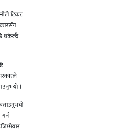
्पनीले टिकट
रकारसँग
 धकेल्दै
टि
सरकारले
बताउनुभयो ।
 बताउनुभयो
गर्न
जिम्मेवार