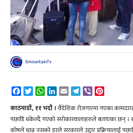
EmountainTv
Facebook
Twitter
WhatsApp
LinkedIn
Email
Telegram
Viber
Pintere
काठमाडौं, ११ भदौ ।
वैदेशिक रोजगारमा गएका कामदारहरुलाई
पछाडि धकेल्दै गएको सरोकारवालाहरुले बताएका छन् । सरका
कोषले धान्न नसक्ने डरले सरकारले उद्दार प्रक्रियालाई प