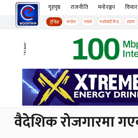
Skip to content
गृहपृष्ठ
राजनीति
मनोरञ्जन
विचार
ईमाउण्टेन समाचार
कांग्रेस
एमाले
मओवादी केन्द्र
राप्रपा
ट्रेन्डिङ
वैदेशिक रोजगारमा गएक