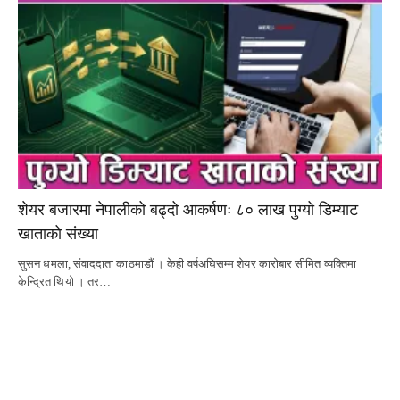
शेयर बजारमा नेपालीको बढ्दो आकर्षणः ८० लाख पुग्यो डिम्याट
खाताको संख्या
सुसन धमला, संवाददाता काठमाडौं । केही वर्षअघिसम्म शेयर कारोबार सीमित व्यक्तिमा
केन्द्रित थियो । तर…