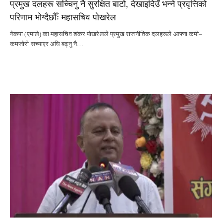
प्रमुख दलहरू सच्चिनु नै सुरक्षित बाटो, देखाइदिउँ भन्ने प्रवृत्तिको
परिणाम भोग्दैछौँः महासचिव पोखरेल
नेकपा (एमाले) का महासचिव शंकर पोखरेलले प्रमुख राजनीतिक दलहरूले आफ्ना कमी–
कमजोरी सच्याएर अघि बढ्नु नै…