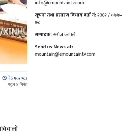
info@emountaintv.com
सूचना तथा प्रसारण विभाग दर्ता नं:
२३६२ / ०७७–
७८
सम्पादक:
सरोज काफ्ले
Send us News at:
mountain@emountaintv.com
जेठ ७, २०८३
पढ्न ४ मिनेट
लिबियाली