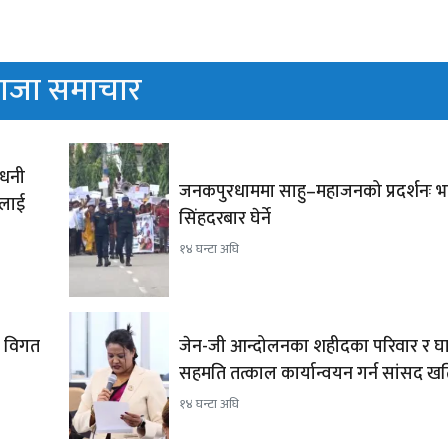
ाजा समाचार
ाधनी
जनकपुरधाममा साहु–महाजनको प्रदर्शनः भ
रलाई
सिंहदरबार घेर्ने
१४ घन्टा अघि
न विगत
जेन-जी आन्दोलनका शहीदका परिवार र घ
सहमति तत्काल कार्यान्वयन गर्न सांसद 
१४ घन्टा अघि