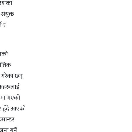
 देशका
संयुक्त
न र
्षको
नीतिक
 गरेका छन्
निकहरूलाई
थनमा भएको
 हुँदै आएको
 कमान्डर
ना गर्ने