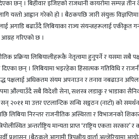
िएका छन् । बिहीवार इजिप्टको राजधानी कायरोमा सम्पन्न तीन
ि यस्तो आह्वान गरेको हो । बैठकपछि जारी संयुक्त विज्ञप्तिमा 
ालाई अगाडि बढाउँदै लिबियाका राज्य संयन्त्रहरूलाई एकीकृत गर्
र्न आग्रह गरिएको छ ।
क प्रक्रिया लिबियालीहरूकै नेतृत्वमा हुनुपर्ने र यसमा सबै पक
ड दिएका छन् । लिबियामा भइरहेका हिंसात्मक गतिविधि र राज
े सबै संवद्ध पक्षलाई अधिकतम संयम अपनाउन र तनाव नबढाउन अपिल
रूपमा औंल्याउँदै सबै विदेशी सेना, सशस्त्र लडाकु र भाडाका सै
। सन् २०११ मा उत्तर एटलान्टिक सन्धि सङ्गठन (नाटो) को समर्
पछि लिबिया निरन्तर राजनीतिक अस्थिरता र विभाजनको शिकार
ोलीस्थित अन्तर्राष्ट्रिय मान्यता प्राप्त ‘राष्ट्रिय एकता सरकार’ र
ूर्वी प्रशासन ।बैठकले आगामी त्रिपक्षीय वार्ता अल्जेरियामा आयोज