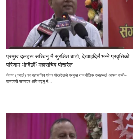
प्रमुख दलहरू सच्चिनु नै सुरक्षित बाटो, देखाइदिउँ भन्ने प्रवृत्तिको
परिणाम भोग्दैछौँः महासचिव पोखरेल
नेकपा (एमाले) का महासचिव शंकर पोखरेलले प्रमुख राजनीतिक दलहरूले आफ्ना कमी–
कमजोरी सच्याएर अघि बढ्नु नै…