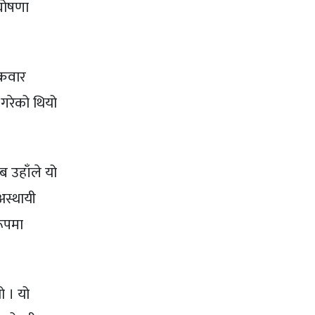
 घोषणा
्रवार
 गरेको थियो
ब उहाँले यो
अस्थायी
रूपमा
 । यो