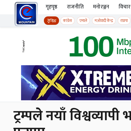
Skip to content
गृहपृष्ठ
राजनीति
मनोरञ्जन
विचार
ईमाउण्टेन समाचार
कांग्रेस
एमाले
मओवादी केन्द्र
राप्रपा
ट्रेन्डिङ
ट्रम्पले नयाँ विश्वव्या