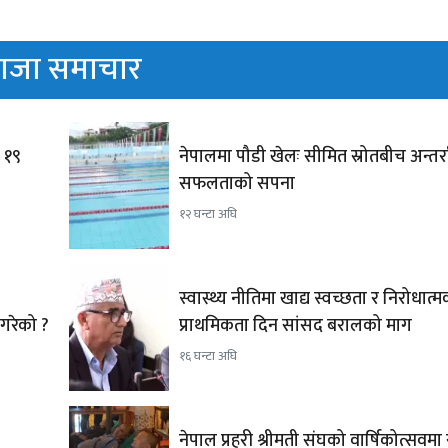
ाजा समाचार
, १९
नेपालमा पौडी खेलः सीमित स्रोतबीच अन्तर्राष्
सफलताको सपना
१२ घन्टा अघि
स्वास्थ्य नीतिमा खाद्य स्वच्छता र निरोधात
नगरेको ?
प्राथमिकता दिन सांसद बरालको माग
१६ घन्टा अघि
नेपाल प्रहरी श्रीमती संघको वार्षिकोत्सवमा