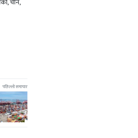
िको, चीन,
पछिल्लो समाचार