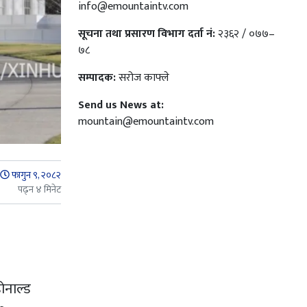
info@emountaintv.com
सूचना तथा प्रसारण विभाग दर्ता नं:
२३६२ / ०७७–
७८
सम्पादक:
सरोज काफ्ले
Send us News at:
mountain@emountaintv.com
फागुन ९, २०८२
पढ्न ४ मिनेट
डोनाल्ड