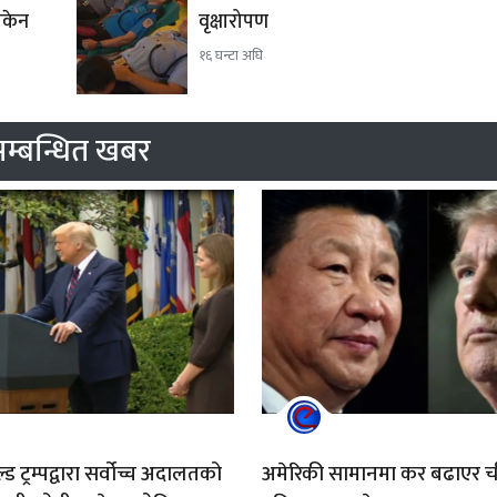
 सकेन
वृक्षारोपण
१६ घन्टा अघि
म्बन्धित खबर
ाल्ड ट्रम्पद्वारा सर्वोच्च अदालतको
अमेरिकी सामानमा कर बढाएर 