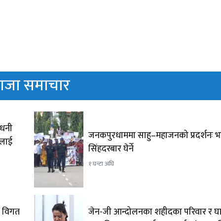
ाजा समाचार
ाधनी
जनकपुरधाममा साहु–महाजनको प्रदर्शनः भ
रलाई
सिंहदरबार घेर्ने
१ घन्टा अघि
न विगत
जेन-जी आन्दोलनका शहीदका परिवार र घ