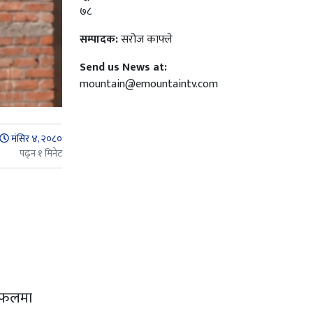
७८
सम्पादक:
सरोज काफ्ले
Send us News at:
mountain@emountaintv.com
मंसिर ४, २०८०
पढ्न १ मिनेट
 छलफलमा