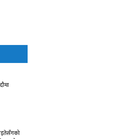
दौमा
ाइतेसँगको