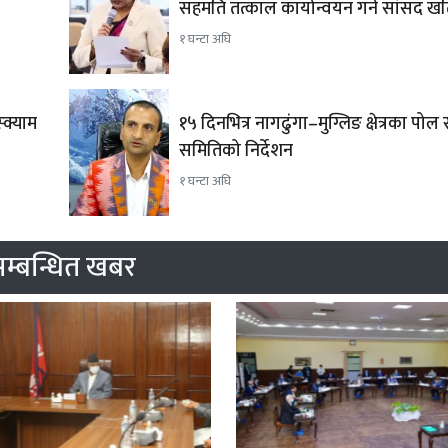
सहमति तत्काल कार्यान्वयन गर्न सांसद 
१ घन्टा अघि
क्याम
१५ दिनभित्र नागढुंगा–मुग्लिङ क्षेत्रका पोल
समितिको निर्देशन
१ घन्टा अघि
म्बन्धित खबर