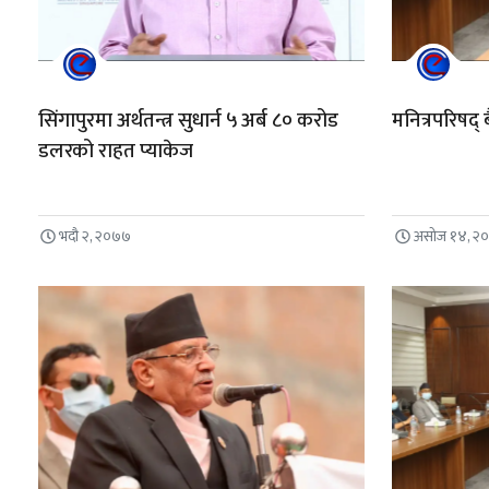
सिंगापुरमा अर्थतन्त्र सुधार्न ५ अर्ब ८० करोड
मनित्रपरिषद् 
डलरको राहत प्याकेज
भदौ २, २०७७
असोज १४, २