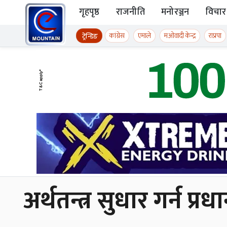
Skip to content
गृहपृष्ठ
राजनीति
मनोरञ्जन
विचार
ईमाउण्टेन समाचार
कांग्रेस
एमाले
मओवादी केन्द्र
राप्रपा
ट्रेन्डिङ
अर्थतन्त्र सुधार गर्न प्