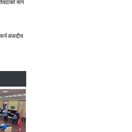
खतिवडाको माग
 सार्न संसदीय