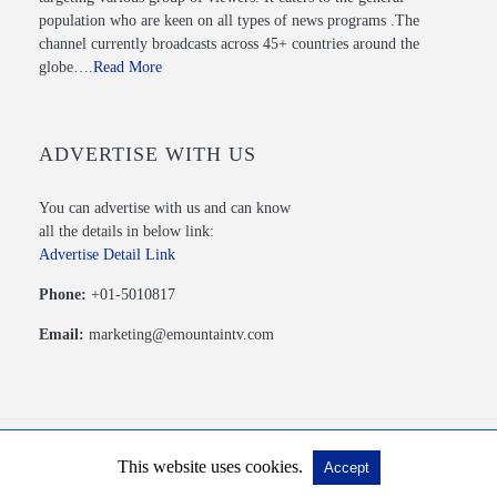
population who are keen on all types of news programs .The
channel currently broadcasts across 45+ countries around the
globe….
Read More
ADVERTISE WITH US
You can advertise with us and can know
all the details in below link:
Advertise Detail Link
Phone:
+01-5010817
Email:
marketing@emountaintv.com
This website uses cookies.
Accept
© 2020 Mountain TV PVT. LTD. All Rights Reserved.
View Non-AMP Version