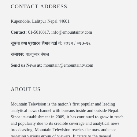
CONTACT ADDRESS
Kupondole, Lalitpur Nepal 44601,
Contact:
01-5010817, info@emountaintv.com
सूचना तथा प्रसारण विभाग दर्ता नं:
२३६२ / ०७७–७८
सम्पादक:
बालकुमार नेपाल
Send us News at:
mountain@emountaintv.com
ABOUT US
Mountain Television is the nation’s first popular and leading
analytical news channel with bureaus inside and outside Nepal.
Since its establishment in 2009, it has continued to grow in reach
and popularity due to its credible coverage and analytical news
broadcasting. Mountain Television reaches the mass audience
targeting various group of viewers. It caters to the general