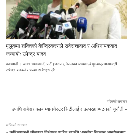
मुलुकमा शक्तिको केन्द्रिकरणले सर्वसत्तावाद र अधिनायकवाद
जन्मायोः उपेन्द्र यादव
काठमाडौ । जनता समाजवादी पार्टी (जसपा), नेपालका अध्यक्ष एवं पूर्वउपप्रधानमन्त्री
उपेन्द्र यादवले राज्यका शक्तिहरू एकै…
पछिल्लो समाचार
उपाधि दाबेदार क्लब म्यानचेस्टर सिटीलाई र उल्भरह्याम्पटनको चुनौती »
अघिल्लो समाचार
« कृषिसम्बन्धी तीनवटा विधेयक पारित भएसँगै भारतीय किसान आन्दोलनमा