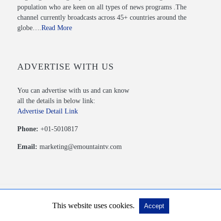
population who are keen on all types of news programs .The
channel currently broadcasts across 45+ countries around the
globe….
Read More
ADVERTISE WITH US
You can advertise with us and can know
all the details in below link:
Advertise Detail Link
Phone:
+01-5010817
Email:
marketing@emountaintv.com
This website uses cookies.
Accept
© 2020 Mountain TV PVT. LTD. All Rights Reserved.
View Non-AMP Version