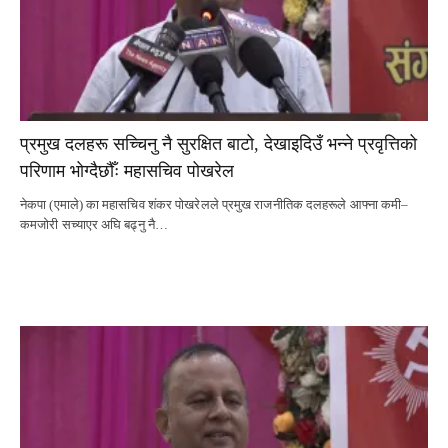
प्रमुख दलहरू सच्चिनु नै सुरक्षित बाटो, देखाइदिउँ भन्ने प्रवृत्तिको
परिणाम भोग्दैछौँः महासचिव पोखरेल
नेकपा (एमाले) का महासचिव शंकर पोखरेलले प्रमुख राजनीतिक दलहरूले आफ्ना कमी–
कमजोरी सच्याएर अघि बढ्नु नै…