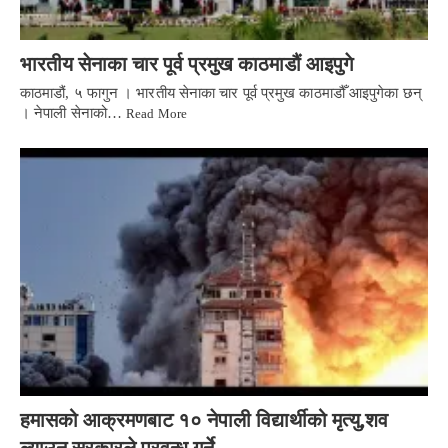
भारतीय सेनाका चार पूर्व प्रमुख काठमाडौं आइपुगे
काठमाडौं, ५ फागुन । भारतीय सेनाका चार पूर्व प्रमुख काठमाडौँ आइपुगेका छन्
। नेपाली सेनाको…
Read More
हमासको आक्रमणबाट १० नेपाली विद्यार्थीको मृत्यु,शव