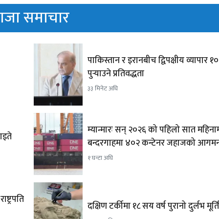
ाजा समाचार
पाकिस्तान र इरानबीच द्विपक्षीय व्यापार १
पुर्‍याउने प्रतिवद्धता
३३ मिनेट अघि
म्यान्मारः सन् २०२६ को पहिलो सात महिनामा
ाइते
बन्दरगाहमा ४०२ कन्टेनर जहाजको आगम
१ घन्टा अघि
ष्ट्रपति
दक्षिण टर्कीमा १८ सय वर्ष पुरानो दुर्लभ मूर