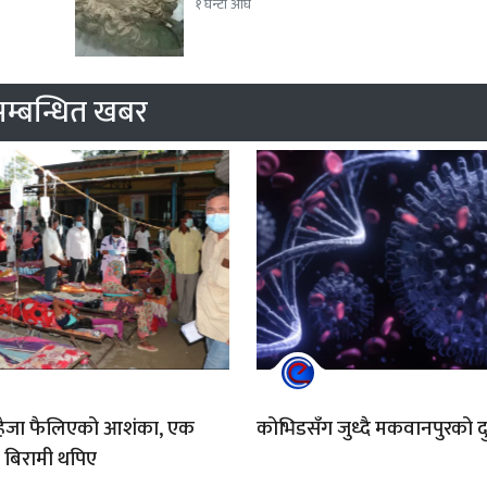
१ घन्टा अघि
म्बन्धित खबर
 हैजा फैलिएको आशंका, एक
कोभिडसँग जुध्दै मकवानपुरको दुर
ी बिरामी थपिए