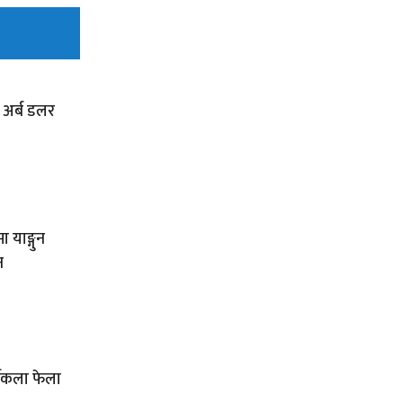
० अर्ब डलर
 याङ्गुन
न
्तिकला फेला