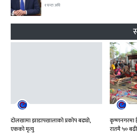
१ घन्टा अघि
स
दोलखामा झाडापखालाको प्रकोप बढ्यो,
कृष्णनगरमा
एकको मृत्यु
रातमै ५० बढ