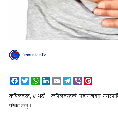
EmountainTv
Facebook
Twitter
WhatsApp
LinkedIn
Email
Telegram
Viber
Pintere
कपिलवस्तु, ४ भदौ । कपिलवस्तुको महाराजगञ्ज नगरप
परेका छन् ।