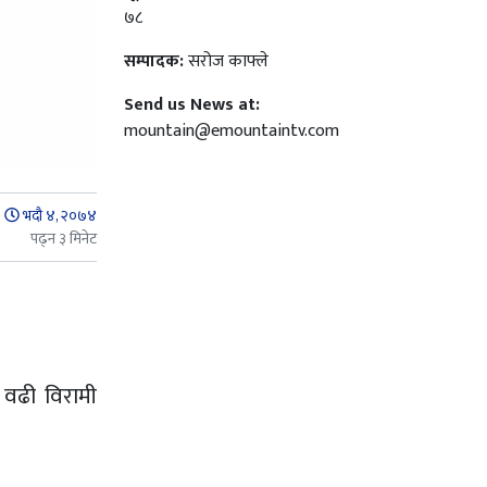
७८
सम्पादक:
सरोज काफ्ले
Send us News at:
mountain@emountaintv.com
भदौ ४, २०७४
पढ्न ३ मिनेट
वढी विरामी