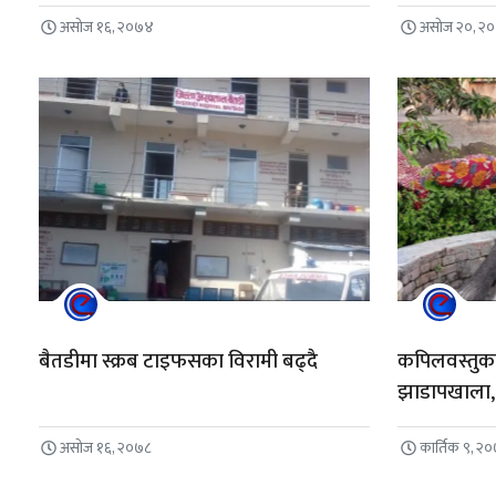
असोज १६, २०७४
असोज २०, २
बैतडीमा स्क्रब टाइफसका विरामी बढ्दै
कपिलवस्तुका
झाडापखाला, 
असोज १६, २०७८
कार्तिक ९, २