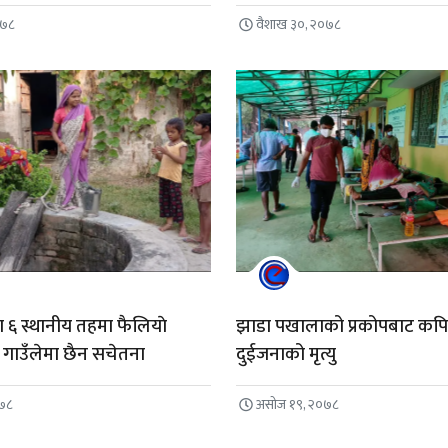
०७८
वैशाख ३०, २०७८
 ६ स्थानीय तहमा फैलियाे
झाडा पखालाको प्रकोपबाट कपि
गाउँलेमा छैन सचेतना
दुईजनाको मृत्यु
०७८
असोज १९, २०७८