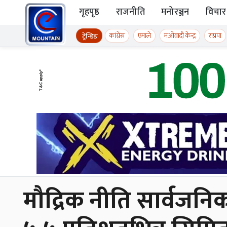
Skip to content
गृहपृष्ठ
राजनीति
मनोरञ्जन
विचार
ईमाउण्टेन समाचार
कांग्रेस
एमाले
मओवादी केन्द्र
राप्रपा
ट्रेन्डिङ
मौद्रिक नीति सार्वजनिकः