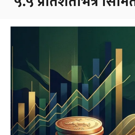
५.५ प्रतिशतभित्र सिमि