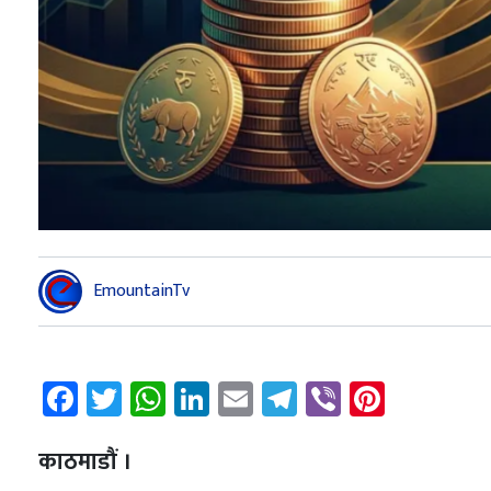
EmountainTv
Facebook
Twitter
WhatsApp
LinkedIn
Email
Telegram
Viber
Pintere
काठमाडौं ।