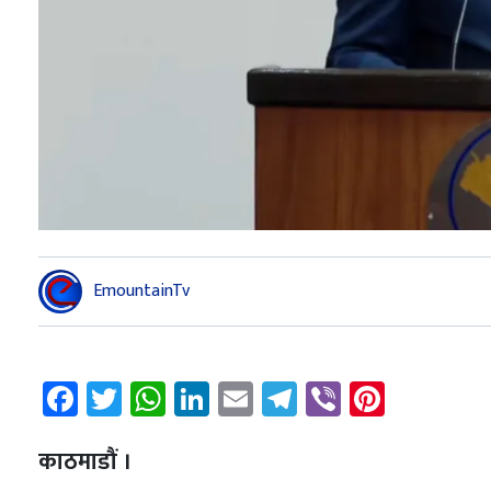
EmountainTv
Facebook
Twitter
WhatsApp
LinkedIn
Email
Telegram
Viber
Pintere
काठमाडौं ।