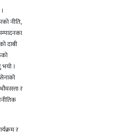
 ।
कारको नीति,
यसम्पादनका
एको दाबी
रूको
ु भयो ।
 सेनाको
वभौमसत्ता र
रणनीतिक
र्यक्रम र