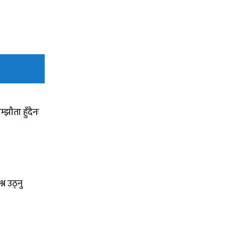
्झौता हुँदैनः
न उठ्नु