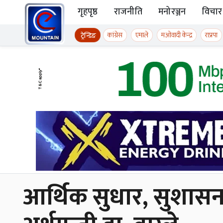
Skip to content
गृहपृष्ठ
राजनीति
मनोरञ्जन
विचार
ईमाउण्टेन समाचार
कांग्रेस
एमाले
मओवादी केन्द्र
राप्रपा
ट्रेन्डिङ
आर्थिक सुधार, सुशासन र 