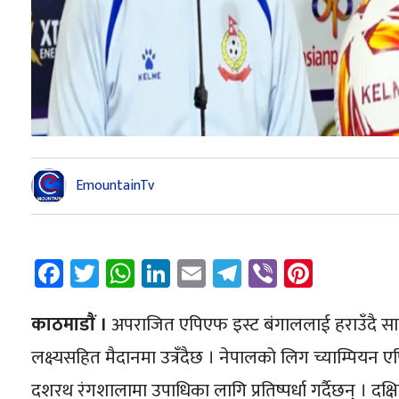
EmountainTv
Facebook
Twitter
WhatsApp
LinkedIn
Email
Telegram
Viber
Pintere
काठमाडाैं ।
अपराजित एपिएफ इस्ट बंगाललाई हराउँदै सा
लक्ष्यसहित मैदानमा उत्रँदैछ । नेपालको लिग च्याम्पियन ए
दशरथ रंगशालामा उपाधिका लागि प्रतिष्पर्धा गर्दैछन् । द