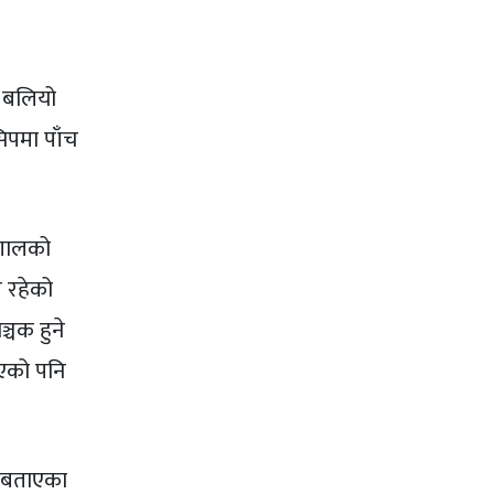
ल बलियो
िपमा पाँच
ंगालको
य रहेको
्चक हुने
हएको पनि
े बताएका