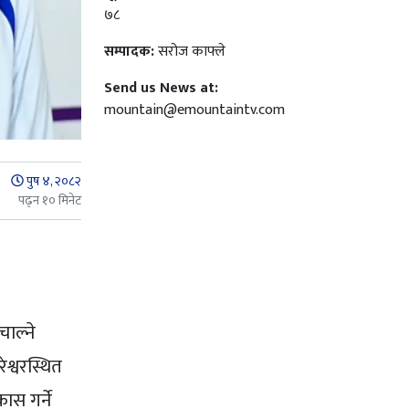
७८
सम्पादक:
सरोज काफ्ले
Send us News at:
mountain@emountaintv.com
पुष ४, २०८२
पढ्न १० मिनेट
ाल्ने
श्वरस्थित
ास गर्ने