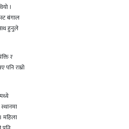
थियो ।
इस्ट बंगाल
ाथ हुनुले
क्ति र
ए पनि राम्रो
ध्ये
 स्थानमा
। महिला
ो पनि