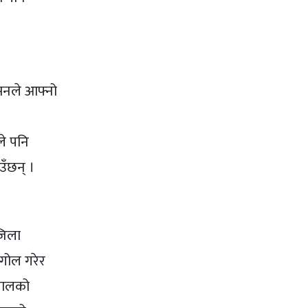
मसनले आफ्नो
ले पनि
उँछन् ।
जिला
 गोल गरेर
ंगालको