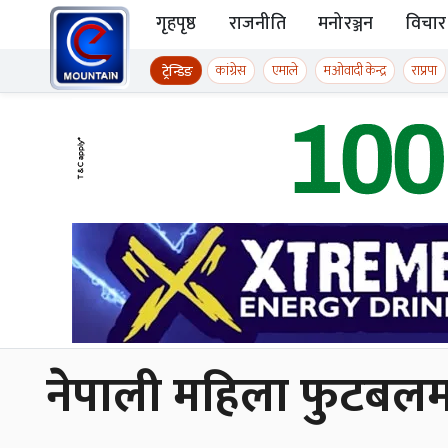
Skip to content
गृहपृष्ठ
राजनीति
मनोरञ्जन
विचार
ईमाउण्टेन समाचार
कांग्रेस
एमाले
मओवादी केन्द्र
राप्रपा
ट्रेन्डिङ
नेपाली महिला फुटबलमा