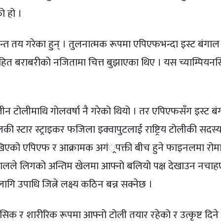
ो हो ।
न्त तय गरेका हुन् । तुलनात्मक रूपमा एपिएफभन्दा इस्ट बंगा
लरहित बराबरीको नजितामा चित्त बुझाएका थिए । यस च्याम्पियनस
घि तीन टोलीमाथि गोलवर्षा नै गरेको थियो । तर एपिएफसँग इस्ट ब
गालकी स्टार स्ट्राइकर फजिला इक्वापुटलाई राष्ट्रिय टोलीकी सदस्
ेखिएको एपिएफ र आक्रामक अगं्रपक्ती बीच हुने फाइनलमा रोमाञ
ंगालले लिगको अन्तिम खेलमा आफ्नो बलियो पक्ष देखाउन नचा
गि उपाधि जित्ने लक्ष्य कठिन बन्न सक्नेछ ।
िक र शारीरिक रूपमा आफ्नो टोली तयार रहेको र उत्कृष्ट दिन