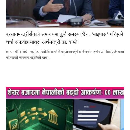
प्रधानमन्त्रीसँगको समन्वयमा कुनै समस्या छैन, ‘बाइपास’ गरिएको
चर्चा अफवाह मात्रः अर्थमन्त्री डा. वाग्ले
काठमाडौं । अर्थमन्त्री डा. स्वर्णिम वाग्लेले प्रधानमन्त्री बालेन्द्र साहसँग आर्थिक एजेण्डामा
नजिकको समन्वय भइरहेको दाबी…