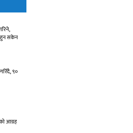
गरिने,
्च हुन सकेन
गरिँदै, ९०
लको आग्रह