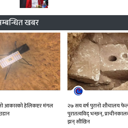
म्बन्धित खबर
सानो आकारको हेलिकप्टर मंगल
२७ सय वर्ष पुरानो शौचालय फेल
 उडान
पुरातत्वविद् भन्छन्, प्राचीनक
झन् सौखिन