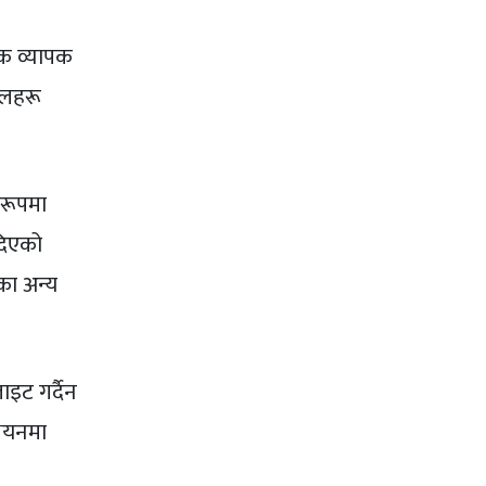
एक व्यापक
थलहरू
रूपमा
ँदिएको
का अन्य
ाइट गर्दैन
्ययनमा