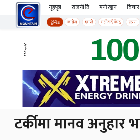
Skip to content
गृहपृष्ठ
राजनीति
मनोरञ्जन
विचार
ईमाउण्टेन समाचार
कांग्रेस
एमाले
मओवादी केन्द्र
राप्रपा
ट्रेन्डिङ
टर्कीमा मानव अनुहार भ