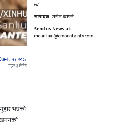
७८
सम्पादक:
सरोज काफ्ले
Send us News at:
mountain@emountaintv.com
असोज २१, २०८२
पढ्न ३ मिनेट
अनुहार भएको
उत्खननको