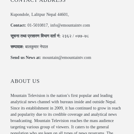
CONTACT ADDRESS
Kupondole, Lalitpur Nepal 44601,
Contact:
01-5010817, info@emountaintv.com
सूचना तथा प्रसारण विभाग दर्ता नं:
२३६२ / ०७७–७८
सम्पादक:
बालकुमार नेपाल
Send us News at:
mountain@emountaintv.com
ABOUT US
Mountain Television is the nation’s first popular and leading
analytical news channel with bureaus inside and outside Nepal.
Since its establishment in 2009, it has continued to grow in reach
and popularity due to its credible coverage and analytical news
broadcasting. Mountain Television reaches the mass audience
targeting various group of viewers. It caters to the general
population who are keen on all types of news programs .The