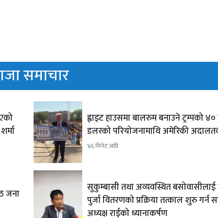
ाजा समाचार
ाएको
ह्वाइट हाउसमा बालरुम बनाउने ट्रम्पको ४
शर्मा
डलरको परियोजनामाथि अमेरिकी अदालत
४६ मिनेट अघि
सुकुम्बासी तथा अव्यवस्थित बसोवासीलाई
आठ जना
पुर्जा वितरणको प्रक्रिया तत्काल शुरु गर्न
अध्यक्ष राईको ध्यानाकर्षण