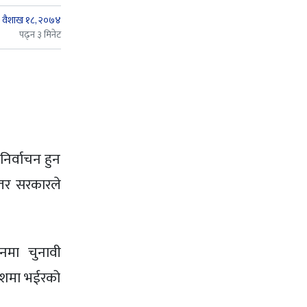
वैशाख १८, २०७४
पढ्न ३ मिनेट
िर्वाचन हुन
् तर सरकारले
ानमा चुनावी
देशमा भईरको