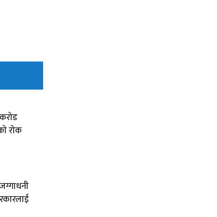
० करोड
को रोक
 जग्गाधनी
 सरकारलाई