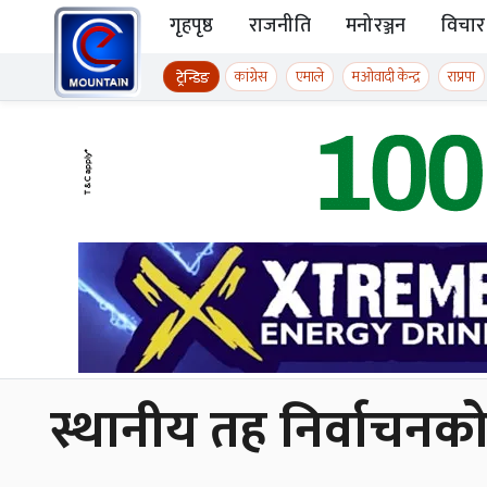
Skip to content
गृहपृष्ठ
राजनीति
मनोरञ्जन
विचार
ईमाउण्टेन समाचार
कांग्रेस
एमाले
मओवादी केन्द्र
राप्रपा
ट्रेन्डिङ
स्थानीय तह निर्वाचनको