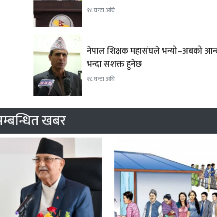
१८ घन्टा अघि
नेपाल शिक्षक महासंघले भन्यो–अबको आन
भन्दा सशक्त हुनेछ
१८ घन्टा अघि
म्बन्धित खबर