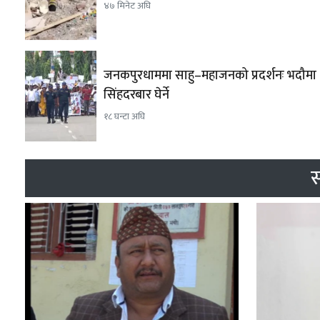
४७ मिनेट अघि
जनकपुरधाममा साहु–महाजनको प्रदर्शनः भदौमा
सिंहदरबार घेर्ने
१८ घन्टा अघि
स