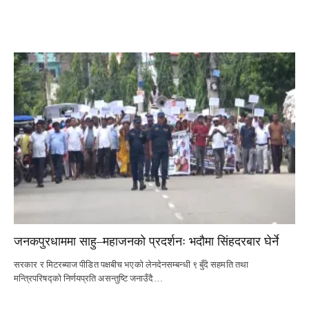
जनकपुरधाममा साहु–महाजनको प्रदर्शनः भदौमा सिंहदरबार घेर्ने
सरकार र मिटरब्याज पीडित पक्षबीच भएको लेनदेनसम्बन्धी ९ बुँदे सहमति तथा
मन्त्रिपरिषद्को निर्णयप्रति असन्तुष्टि जनाउँदै…