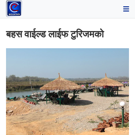
बहस वाईल्ड लाईफ टुरिजमको