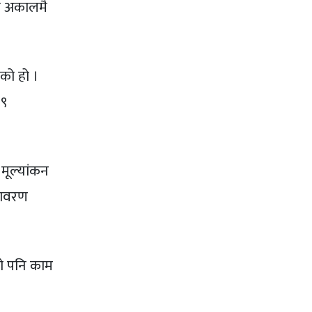
डा अकालमै
एको हो ।
 ९
मूल्यांकन
तावरण
ो पनि काम