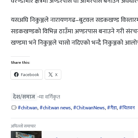
वरण्डाभार क्षेत्रमा अण्डरपास वा ओभरपास बनाउने अवधारणा 
यसअघि निकुञ्जले नारायणगढ–बुटवल सडकखण्ड विस्तारमा
सडकखण्डको विभिन्न ठाउँमा अण्डरपास बनाउने गरी संरचना 
खण्डमा भने निकुञ्जले चासो नदिएको भन्दै निकुञ्जको आल
Share this:
Facebook
X
देश/समाज
‐मा वर्गिकृत
chitwan
,
chitwan news
,
ChitwanNews
,
गैंडा
,
चितवन
अघिल्लो समाचार