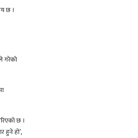
िषय छ ।
ले गरेको
मा
गरिएको छ ।
हुने हो’,