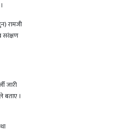
 ।
ुन) रामजी
ख सरंक्षण
्जी जारी
ले बताए ।
तथा