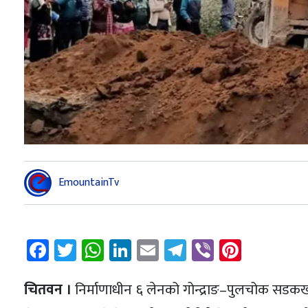
EmountainTv
Facebook
Twitter
WhatsApp
LinkedIn
Email
Telegram
Viber
Pintere
चितवन ।
निर्माणाधीन ६ लेनको गोन्द्राङ–पुलचोक सडकखण्ड