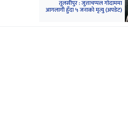
तुलसीपुर : जुत्ताचप्पल गाेदाममा
आगलागी हुँदा ५ जनाकाे मृत्यु (अपडेट)