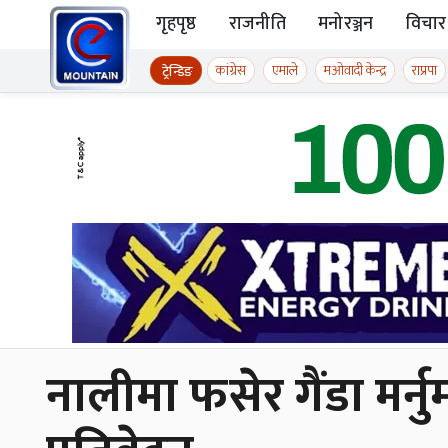
Skip to content
गृहपृष्ठ
राजनीति
मनोरञ्जन
विचार
ईमाउण्टेन समाचार
कांग्रेस
एमाले
मओवादी केन्द्र
राप्रपा
ट्रेन्डिङ
नालीमा फसेर गैंडा मर