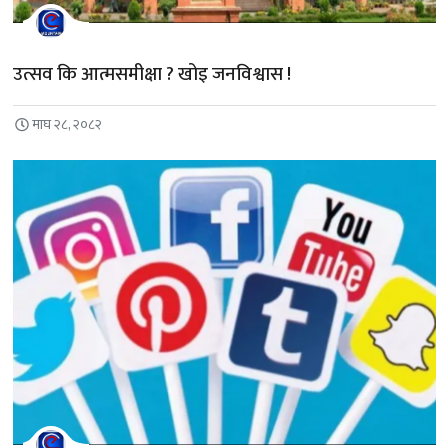
उत्सव कि आत्मसमीक्षा ? खोइ जनविश्वास !
माघ २८, २०८२