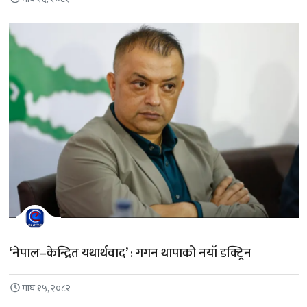
‘नेपाल–केन्द्रित यथार्थवाद’ : गगन थापाको नयाँ डक्ट्रिन
माघ १५, २०८२