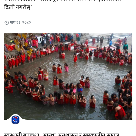
ढिलो नगरोस्’
माघ २१, २०८२
स्वस्थानी ब्रतकथा : आस्था, अनुशासन र समकालीन समाज