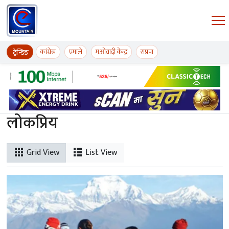
Skip to content
ईमाउण्टेन समाचार
कांग्रेस
एमाले
मओवादी केन्द्र
राप्रपा
ट्रेन्डिङ
लोकप्रिय
Grid View
List View