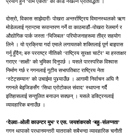
प्रयोग हुने ‘वाम एकता’ को कार्ड नखेल्ने प्रतिवद्धता ।
दोस्रो, विकास साझेदारीः पोखरा अन्तर्राष्ट्रिय विमानस्थलको ऋण
मोडेललाई ग्रान्टमा रूपान्तरण गर्ने वा काठमाडौं–पोखरा रेलमार्ग र
औद्योगिक पार्क जस्ता ‘भिजिबल’ परियोजनाहरूमा तीव्र सहयोग
लिने । यो प्रक्रिया गर्दा एमाले लगायतको शक्तिलाई पूर्ण बाइपास
गर्नु हुँदैन; बरु परराष्ट्र नीतिको ‘राष्ट्रिय सुरक्षा चार्टर’ मा हस्ताक्षर
गराएर ‘साक्षी’ को भुमिका दिनुपर्छ । यसले पारस्परिक विश्वास
निर्माण गर्छ र गगनलाई गुटीय सभापतिबाट राष्ट्रिय नेता
‘स्टेट्सम्यान’ को उचाईमा पु¥याउँछ । आगामी निर्वाचन अघि नै
गगनले बेइजिङसँग ‘सिधा प्रोटोकल संवाद’ स्थापना गर्दै
इतिहासलाई सन्तुलित बनाउन सक्छन् । यसले डक्ट्रिनलाई
व्यावहारिक बनाउँछ ।
‘देउवा–ओली काउन्टर मुभ’ र एस. जयशंकरको ‘बहु–संलग्नता’
गगन थापाको प्रधानमन्त्री यात्राको सबैभन्दा व्यावहारिक चुनौती