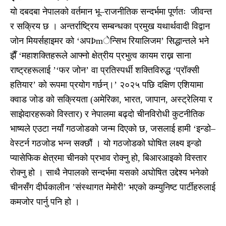
यो दबदबा नेपालको वर्तमान भू–राजनीतिक सन्दर्भमा पूर्णतः जीवन्त
र सक्रिय छ । अन्तर्राष्ट्रिय सम्बन्धका प्रमुख यथार्थवादी विद्वान
जोन मियर्सहाइमर को ‘अपÞmेन्सिभ रियालिजम’ सिद्धान्तले भने
झैँ ‘महाशक्तिहरूले आफ्नो क्षेत्रीय प्रभुत्व कायम राख्न साना
राष्ट्रहरूलाई ’‘फर जोन’ वा प्रतिस्पर्धी शक्तिविरुद्ध ‘प्रॉक्सी
हतियार’ को रूपमा प्रयोग गर्छन्।’ २०२५ पछि दक्षिण एशियामा
क्वाड जोड को सक्रियता (अमेरिका, भारत, जापान, अस्ट्रेलिया र
साझेदारहरूको विस्तार) र नेपालमा बढ्दो चीनविरोधी कुटनीतिक
भाष्यले एउटा नयाँ गठजोडको जन्म दिएको छ, जसलाई हामी ‘इन्डो–
वेस्टर्न गठजोड भन्न सक्छौं । यो गठजोडको घोषित लक्ष्य इन्डो
प्यासेफिक क्षेत्रमा चीनको प्रभाव रोक्नु हो, बिआरआइको विस्तार
रोक्नु हो । साथै नेपालको सन्दर्भमा यसको अघोषित उद्देश्य भनेको
चीनसँग दीर्घकालीन ’संस्थागत मेमोरी’ भएको कम्युनिष्ट पार्टीहरुलाई
कमजोर पार्नु पनि हो ।