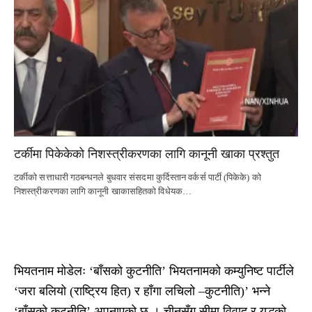
टर्कीमा पिकेकेको निशस्त्रीकरणका लागि कानूनी खाका प्रश्तुत
टर्कीको सत्ताधारी गठबन्धनले बुधवार संसदमा कुर्दिस्तान वर्कर्स पार्टी (पिकेके) को
निशस्त्रीकरणका लागि कानूनी खाकासहितको विधेयक…
भियतनाम मोडेलः ‘बाँसको कुटनीति’ भियतनामको कम्युनिष्ट पार्टीले
‘जरा बलियो (राष्ट्रिय हित) र हाँगा लचिलो –कुटनीति)’ भन्ने
‘बाँसको कूटनीति’ अपनाएको छ । चीनसँग सीमा विवाद र युद्धको