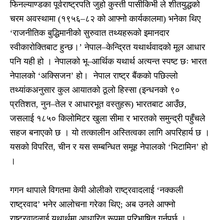
फिनल्याण्डका पूर्वराष्ट्रपति जुहो कुस्ती पासीकिभी ले शीतयुद्धको
चरम अवस्थामा (१९५६–८२ को आफ्नो कार्यकालमा) भनेका थिए
‘राजनीतिक बुद्धिमानीको सुरुवात तथ्यहरूको इमानदार
स्वीकारोक्तिबाट हुन्छ।’ नेपाल–केन्द्रित यथार्थवादको मूल आधार
पनि यही हो । नेपालको भू–आर्थिक यथार्थ अत्यन्त स्पष्ट छः भारत
नेपालको ‘अक्सिजन’ हो। नेपाल राष्ट्र बैंकको पछिल्लो
तथ्यांकअनुसार कुल आयातको ठूलो हिस्सा (इन्धनको ९०
प्रतिशत, नुन–तेल र आधारभूत वस्तुहरू) भारतबाट आउँछ,
जसलाई १८५० किलोमिटर खुला सीमा र भारतको समुन्द्री पहुँचले
सहज बनाएको छ । यो तत्कालीन अस्तित्वका लागि अपरिहार्य छ ।
यसको विपरित, चीन र यस सम्बन्धित समूह नेपालको ‘भिटामिन’ हो
।
गगन थापाले विगतमा केपी ओलीको राष्ट्रवादलाई ‘नक्कली
राष्ट्रवाद’ भनेर आलोचना गरेका थिए; अब उनले आफ्नो
राष्ट्रवादलाई यथार्थमा आधारित रूपमा परिभाषित गर्नुपर्छ ।