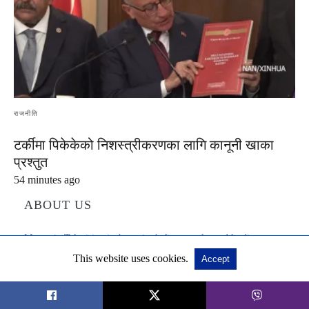
राजनीति
टर्कीमा पिकेकेको निशस्त्रीकरणका लागि कानूनी खाका
प्रश्तुत
54 minutes ago
ABOUT US
Mountain Television is the nation’s first popular and leading
analytical news channel with bureaus inside and outside Nepal.
This website uses cookies.
Accept
Since its establishment in 2009, it has continued to grow in reach
and popularity due to its credible coverage and analytical news
broadcasting. Mountain Television reaches the mass audience