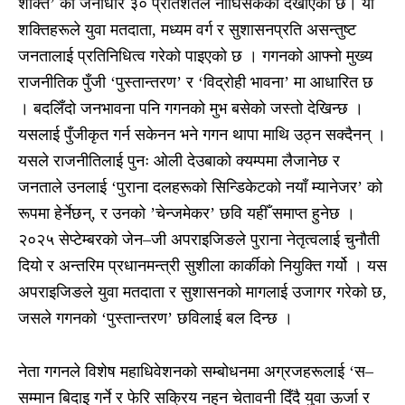
शक्ति’ को जनाधार ३० प्रतिशतले नाघिसकेको देखाएको छ। यी
शक्तिहरूले युवा मतदाता, मध्यम वर्ग र सुशासनप्रति असन्तुष्ट
जनतालाई प्रतिनिधित्व गरेको पाइएको छ । गगनको आफ्नो मुख्य
राजनीतिक पुँजी ‘पुस्तान्तरण’ र ‘विद्रोही भावना’ मा आधारित छ
। बदलिँदो जनभावना पनि गगनको मुभ बसेको जस्तो देखिन्छ ।
यसलाई पुँजीकृत गर्न सकेनन भने गगन थापा माथि उठ्न सक्दैनन् ।
यसले राजनीतिलाई पुनः ओली देउबाको क्यम्पमा लैजानेछ र
जनताले उनलाई ‘पुराना दलहरूको सिन्डिकेटको नयाँ म्यानेजर’ को
रूपमा हेर्नेछन्, र उनको ’चेन्जमेकर’ छवि यहीँ समाप्त हुनेछ ।
२०२५ सेप्टेम्बरको जेन–जी अपराइजिङले पुराना नेतृत्वलाई चुनौती
दियो र अन्तरिम प्रधानमन्त्री सुशीला कार्कीको नियुक्ति गर्यो । यस
अपराइजिङले युवा मतदाता र सुशासनको मागलाई उजागर गरेको छ,
जसले गगनको ‘पुस्तान्तरण’ छविलाई बल दिन्छ ।
नेता गगनले विशेष महाधिवेशनको सम्बोधनमा अग्रजहरूलाई ‘स–
सम्मान बिदाइ गर्ने र फेरि सक्रिय नहुन चेतावनी दिँदै युवा ऊर्जा र