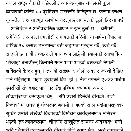
नेपाल राष्ट्र बैंकको पछिल्लो तथ्यांकअनुसार नेपालको कुल
व्यापारको करिव ८० प्रतिशत भारतसँग केन्द्रित छ, जसमा इन्धन,
नुन–तेल र आधारभुत उपभोग्य वस्तुहरू लगायतको ठूलो हिस्सा पर्छ
। अलिखित र अनौपचारिक ब्यापार त झन् ठूलो छ । यसैगरी,
अमेरिकी सरकारले एमसीसी लगायतको परियोजना मार्फत नेपालमा
वार्षिक १० करोड डलरभन्दा बढी सहायता प्रदान गर्दै, खर्च गर्दै
आएको छ । यी तथ्यहरूले गगन थापालाई यो क्याम्पको स्वाभाविक
‘रोजाइ’ बनाउँछन् किनभने गगन थापा आउदो दशकको नेपाली
शक्तिको केन्द्र हुन् । तर यो सतहमा सुनौलो अवसर जस्तो देखिए
पनि गहिराइमा ‘महमा डुबाएको विष’ हो । नेता गगनले २०२२ मार्चमा
एमसीसी संसदबाट पास गराउँदा पश्चिमा क्याम्पमा अपार
लोकप्रियता कमाएका थिए । सँगै उत्तरी छिमेकी चीनको ‘रातो
किताव’ मा उनलाई शंकास्पद बनायो । गएको साल भदौमा पत्रकार
सुधिर शर्माले लेखेको कितावको विमोचन कार्यक्रममा र मंसिरमा
भएको एक कार्यक्रममा ‘चीनसँग सन्तुलित सम्बन्ध आवश्यक’ भन्ने
अनि “नेपाली दलहरूप्रति चीनको नीति स्पष्ट छैन” भन्ने बक्तब्यले