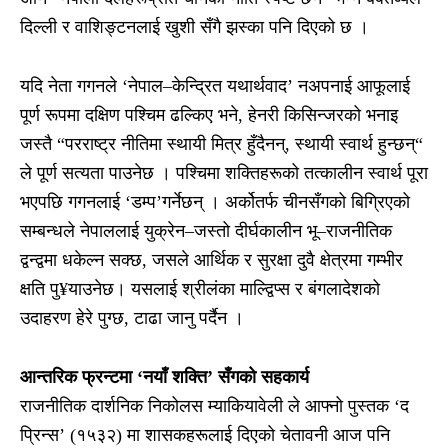
दिल्ली र वाशिङ्टनलाई खुशी सँगै झस्का पनि दिएको छ ।
यदि नेता गगनले ‘नेपाल–केन्द्रित यथार्थवाद’ नअपनाई आफूलाई
पूर्ण रूपमा दक्षिण पश्चिम ढल्किए भने, हेनरी किसिन्जरको भनाइ
जस्तै “परराष्ट्र नीतिमा स्थायी मित्र हुँदैनन्, स्थायी स्वार्थ हुन्छन्“
ले पूर्ण सत्यता पाउनेछ । पश्चिमा शक्तिहरूको तत्कालीन स्वार्थ पूरा
भएपछि गगनलाई ‘डम्प’गर्नेछन् । अर्कोतर्फ चीनसँगको बिग्रिएको
सम्बन्धले नेपाललाई युक्रेन–जस्तो दीर्घकालीन भू–राजनीतिक
द्वन्द्वमा धकेल्न सक्छ, जसले आर्थिक र सुरक्षा दुवै क्षेत्रमा गम्भीर
क्षति पु¥याउनेछ। यसलाई श्रीलंका माल्द्विप्स र बंगलादेशको
उदाहरण हेरे पुग्छ, टाढा जानु पर्दैन ।
आन्तरिक फ्रन्टमा ‘नयाँ शक्ति’ सँगको सहकार्य
राजनीतिक दार्शनिक निकोलस म्याकियावेली ले आफ्नो पुस्तक ‘द
प्रिन्स’ (१५३२) मा शासकहरूलाई दिएको चेतावनी आज पनि