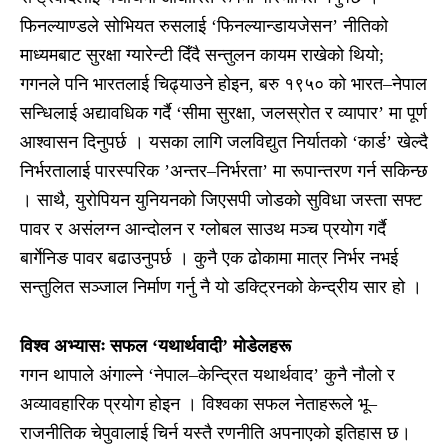
फिनल्याण्डले सोभियत रुसलाई ‘फिनल्यान्डायजेसन’ नीतिको
माध्यमबाट सुरक्षा ग्यारेन्टी दिँदै सन्तुलन कायम राखेको थियो;
गगनले पनि भारतलाई चिढ्याउने होइन, बरु १९५० को भारत–नेपाल
सन्धिलाई अद्यावधिक गर्दै ‘सीमा सुरक्षा, जलस्रोत र व्यापार’ मा पूर्ण
आश्वासन दिनुपर्छ । यसका लागि जलविद्युत निर्यातको ‘कार्ड’ खेल्दै
निर्भरतालाई पारस्परिक ’अन्तर–निर्भरता’ मा रूपान्तरण गर्न सकिन्छ
। साथै, युरोपियन युनियनको जिएसपी जोडको सुविधा जस्ता सफ्ट
पावर र असंलग्न आन्दोलन र ग्लोबल साउथ मञ्च प्रयोग गर्दै
बार्गेनिङ पावर बढाउनुपर्छ । कुनै एक ढोकामा मात्र निर्भर नभई
सन्तुलित सञ्जाल निर्माण गर्नु नै यो डक्ट्रिनको केन्द्रीय सार हो ।
विश्व अभ्यासः सफल ‘यथार्थवादी’ मोडेलहरू
गगन थापाले अंगाल्ने ‘नेपाल–केन्द्रित यथार्थवाद’ कुनै नौलो र
अव्यावहारिक प्रयोग होइन । विश्वका सफल नेताहरूले भू–
राजनीतिक चेपुवालाई चिर्न यस्तै रणनीति अपनाएको इतिहास छ।