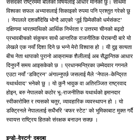
संसदको रोष्ट्रममा बोलेको विषयलाई आधार मानेको छु। साथमा
विश्वका सफल अभ्यासलाई सिकाइको रुपमा पनि प्रश्तुत गरेको छु
। नेपालले दशकौंदेखि भोग्दै आएको ‘दुई छिमेकीको धर्मसंकट’
दक्षिणमा भारतमाथिको आर्थिक निर्भरता र उत्तरमा चीनको बढ्दो
प्रभावबीचको संकुचन साथै आन्तरिक राजनीतिक घेराबन्दी बारे यो
लेखले एक नयाँ दिशा दिने छ भन्ने मेरो विश्वास हो । यी दुइ सत्यता
बीच नेता थापाको पुरानो आक्रामक शैलीलाई अब सैद्धान्तिक आधार
दिनुपर्ने समय आइसकेको छ । प्रधानमन्त्रिका उम्मेदवार गगनले
एउटा नयाँ ‘डक्ट्रिन’ अंगाल्नुपर्छ जसलाई मैले ‘नेपाल–केन्द्रित
यथार्थवाद’ भनेको छु । यो कुनै भावुक वा अतिरञ्जित राष्ट्रवाद
होइन, बरु नेपालको कठोर भू–राजनीतिक यथार्थको इमानदार
स्वीकारोक्ति र त्यसको चतुर, व्यावहारिक व्यवस्थापन हो । यो
डक्ट्रिनले नेपाललाई सधैंभरि ‘बफर स्टेट’ को भुमिकाबाट मुक्त गर्दै
स्वायत्त राष्ट्रिय हितको संरक्षक बनाउन सक्छ ।
इन्डो–वेस्टर्न’ दबदबा