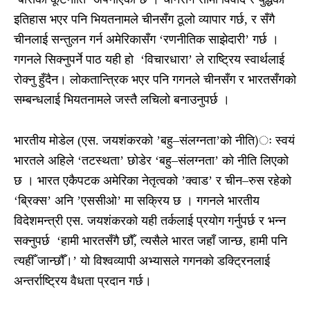
इतिहास भएर पनि भियतनामले चीनसँग ठूलो व्यापार गर्छ, र सँगै
चीनलाई सन्तुलन गर्न अमेरिकासँग ‘रणनीतिक साझेदारी’ गर्छ ।
गगनले सिक्नुपर्ने पाठ यही हो ‘विचारधारा’ ले राष्ट्रिय स्वार्थलाई
रोक्नु हुँदैन। लोकतान्त्रिक भएर पनि गगनले चीनसँग र भारतसँगको
सम्बन्धलाई भियतनामले जस्तै लचिलो बनाउनुपर्छ ।
भारतीय मोडेल (एस. जयशंकरको ’बहु–संलग्नता’को नीति)ः स्वयं
भारतले अहिले ‘तटस्थता’ छोडेर ‘बहु–संलग्नता’ को नीति लिएको
छ । भारत एकैपटक अमेरिका नेतृत्वको ’क्वाड’ र चीन–रुस रहेको
‘ब्रिक्स’ अनि ’एससीओ’ मा सक्रिय छ । गगनले भारतीय
विदेशमन्त्री एस. जयशंकरको यही तर्कलाई प्रयोग गर्नुपर्छ र भन्न
सक्नुपर्छ ‘हामी भारतसँगै छौँ, त्यसैले भारत जहाँ जान्छ, हामी पनि
त्यहीँ जान्छौँ।’ यो विश्वव्यापी अभ्यासले गगनको डक्ट्रिनलाई
अन्तर्राष्ट्रिय वैधता प्रदान गर्छ।