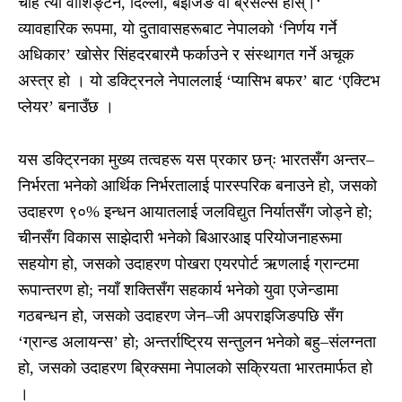
चाहे त्यो वाशिङ्टन, दिल्ली, बेइजिङ वा ब्रसेल्स होस्।‘
व्यावहारिक रूपमा, यो दुतावासहरूबाट नेपालको ‘निर्णय गर्ने
अधिकार’ खोसेर सिंहदरबारमै फर्काउने र संस्थागत गर्ने अचूक
अस्त्र हो । यो डक्ट्रिनले नेपाललाई ‘प्यासिभ बफर’ बाट ‘एक्टिभ
प्लेयर’ बनाउँछ ।
यस डक्ट्रिनका मुख्य तत्वहरू यस प्रकार छन्ः भारतसँग अन्तर–
निर्भरता भनेको आर्थिक निर्भरतालाई पारस्परिक बनाउने हो, जसको
उदाहरण ९०% इन्धन आयातलाई जलविद्युत निर्यातसँग जोड्ने हो;
चीनसँग विकास साझेदारी भनेको बिआरआइ परियोजनाहरूमा
सहयोग हो, जसको उदाहरण पोखरा एयरपोर्ट ऋणलाई ग्रान्टमा
रूपान्तरण हो; नयाँ शक्तिसँग सहकार्य भनेको युवा एजेन्डामा
गठबन्धन हो, जसको उदाहरण जेन–जी अपराइजिङपछि सँग
‘ग्रान्ड अलायन्स’ हो; अन्तर्राष्ट्रिय सन्तुलन भनेको बहु–संलग्नता
हो, जसको उदाहरण ब्रिक्समा नेपालको सक्रियता भारतमार्फत हो
।