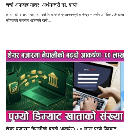
चर्चा अफवाह मात्रः अर्थमन्त्री डा. वाग्ले
काठमाडौं । अर्थमन्त्री डा. स्वर्णिम वाग्लेले प्रधानमन्त्री बालेन्द्र साहसँग आर्थिक एजेण्डामा
नजिकको समन्वय भइरहेको दाबी…
शेयर बजारमा नेपालीको बढ्दो आकर्षणः ८० लाख पुग्यो डिम्याट