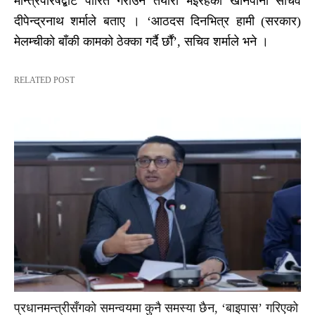
मन्त्रिपरिषद्बाट पारित गराउने तयारी भइरहेको खानेपानी सचिव
दीपेन्द्रनाथ शर्माले बताए । ‘आठदस दिनभित्र हामी (सरकार)
मेलम्चीको बाँकी कामको ठेक्का गर्दै र्छाैं’, सचिव शर्माले भने ।
RELATED POST
प्रधानमन्त्रीसँगको समन्वयमा कुनै समस्या छैन, ‘बाइपास’ गरिएको