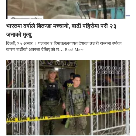
भारतमा वर्षाले बितण्डा मच्चायो, बाढी पहिरोमा परी २३
जनाको मृत्यु
दिल्ली,२५ असार । पञ्जाब र हिमाचललगायत देशका उत्तरी राज्यमा वर्षाका
कारण बाढीको अवस्था देखिएको छ…
Read More