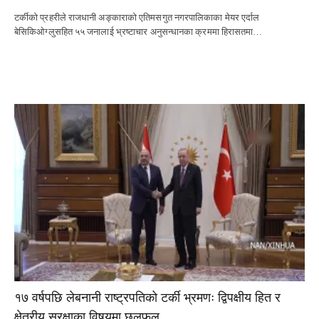
टर्कीको प्रहरीले राजधानी अङ्काराको एतिमसगुत नगरपालिकाका मेयर एर्दाल
बेसिकिओग्लुसहित ५५ जनालाई भ्रष्टाचार अनुसन्धानका क्रममा हिरासतमा…
१७ वर्षपछि लेबनानी राष्ट्रपतिको टर्की भ्रमणः द्विपक्षीय हित र
क्षेत्रीय सुरक्षाका विषयमा छलफल