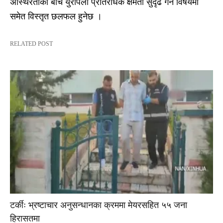
अस्थिरताका बीच युरोपेली प्रतिरोधक क्षमता सुदृढ गर्ने विषयमा
समेत विस्तृत छलफल हुनेछ ।
RELATED POST
टर्कीः भ्रष्टाचार अनुसन्धानका क्रममा मेयरसहित ५५ जना
हिरासतमा