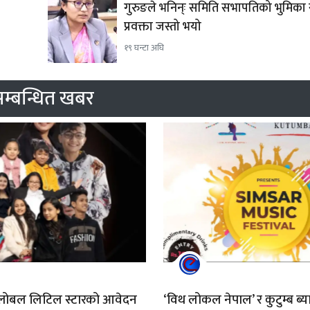
गुरुङले भनिन्ः समिति सभापतिको भुमिक
प्रवक्ता जस्तो भयो
१९ घन्टा अघि
म्बन्धित खबर
्लोबल लिटिल स्टारको आवेदन
‘विथ लोकल नेपाल’ र कुटुम्ब ब्या