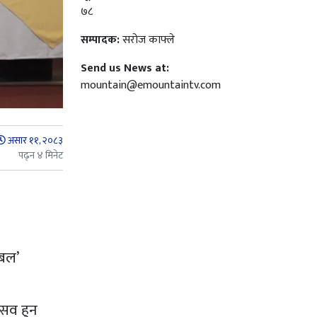
७८
सम्पादक:
सरोज काफ्ले
Send us News at:
mountain@emountaintv.com
असार ११, २०८३
पढ्न ४ मिनेट
िबल’
्सव हुन