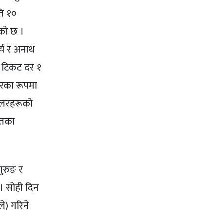
ति १०
ेको छ ।
र्य र अनाथ
 टिकट दर १
नरका रूपमा
ेसलरहरूको
यतका
गुरुङ र
 । सोही दिन
ले) गरिने