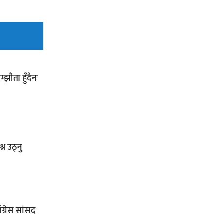
्झौता हुँदैनः
न उठ्नु
ँग्रेस सांसद