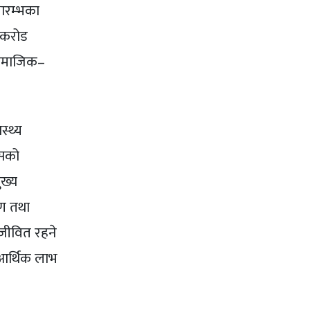
भारम्भका
६ करोड
 सामाजिक–
स्थ्य
यसको
ुख्य
पण तथा
 जीवित रहने
ै आर्थिक लाभ