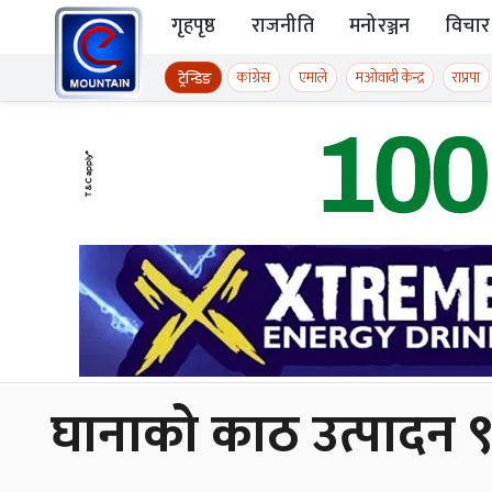
Skip to content
गृहपृष्ठ
राजनीति
मनोरञ्जन
विचार
ईमाउण्टेन समाचार
कांग्रेस
एमाले
मओवादी केन्द्र
राप्रपा
ट्रेन्डिङ
घानाको काठ उत्पादन ९