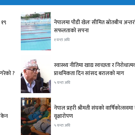
, १९
नेपालमा पौडी खेलः सीमित स्रोतबीच अन्तर्राष्
सफलताको सपना
१ घन्टा अघि
स्वास्थ्य नीतिमा खाद्य स्वच्छता र निरोधात
नगरेको ?
प्राथमिकता दिन सांसद बरालको माग
५ घन्टा अघि
नेपाल प्रहरी श्रीमती संघको वार्षिकोत्सवमा
 सकेन
वृक्षारोपण
५ घन्टा अघि