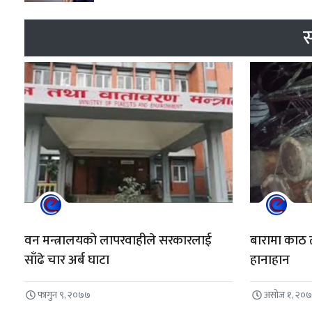
स
वन मन्त्रालयको लापरवाहीले सरकारलाई
बारामा काठ 
साँढे चार अर्ब घाटा
हानाहान
फागुन ९, २०७७
असोज १, २०