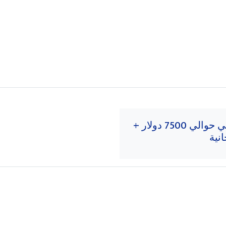
مبلغ إضافي حوالي 7500 دولار +