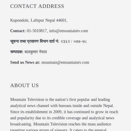
CONTACT ADDRESS
Kupondole, Lalitpur Nepal 44601,
Contact:
01-5010817, info@emountaintv.com
सूचना तथा प्रसारण विभाग दर्ता नं:
२३६२ / ०७७–७८
सम्पादक:
बालकुमार नेपाल
Send us News at:
mountain@emountaintv.com
ABOUT US
Mountain Television is the nation’s first popular and leading
analytical news channel with bureaus inside and outside Nepal.
Since its establishment in 2009, it has continued to grow in reach
and popularity due to its credible coverage and analytical news
broadcasting. Mountain Television reaches the mass audience
targeting various group of viewers. It caters to the general