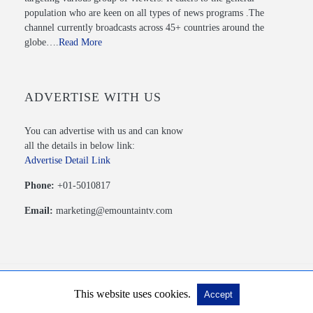
population who are keen on all types of news programs .The
channel currently broadcasts across 45+ countries around the
globe….
Read More
ADVERTISE WITH US
You can advertise with us and can know
all the details in below link:
Advertise Detail Link
Phone:
+01-5010817
Email:
marketing@emountaintv.com
This website uses cookies.
Accept
© 2020 Mountain TV PVT. LTD. All Rights Reserved.
View Non-AMP Version