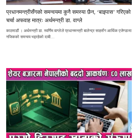
प्रधानमन्त्रीसँगको समन्वयमा कुनै समस्या छैन, ‘बाइपास’ गरिएको
चर्चा अफवाह मात्रः अर्थमन्त्री डा. वाग्ले
काठमाडौं । अर्थमन्त्री डा. स्वर्णिम वाग्लेले प्रधानमन्त्री बालेन्द्र साहसँग आर्थिक एजेण्डामा
नजिकको समन्वय भइरहेको दाबी…