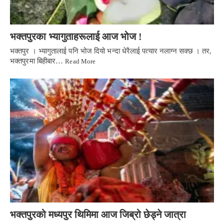
भक्तपुरका भ्यागुताहरूलाई आज भोज !
भक्तपुर । भ्यागुतालाई पनि भोज दियो भन्दा धेरैलाई पत्यार नलाग्न सक्छ । तर,
भक्तपुरमा बिहीबार…
Read More
भक्तपुरको मध्यपुर थिमिमा आज जिब्रो छेड्ने जात्रा