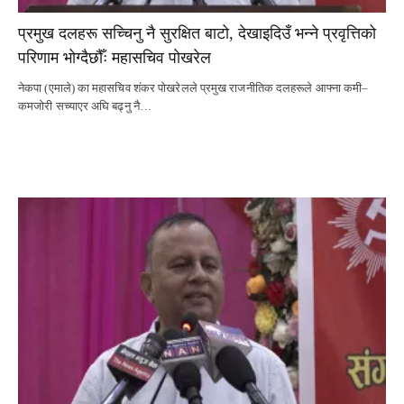
प्रमुख दलहरू सच्चिनु नै सुरक्षित बाटो, देखाइदिउँ भन्ने प्रवृत्तिको
परिणाम भोग्दैछौँः महासचिव पोखरेल
नेकपा (एमाले) का महासचिव शंकर पोखरेलले प्रमुख राजनीतिक दलहरूले आफ्ना कमी–
कमजोरी सच्याएर अघि बढ्नु नै…