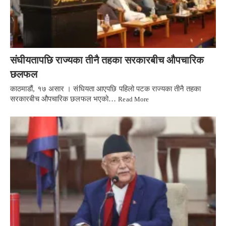
संघीयतापछि राज्यका तीनै तहका सरकारबीच औपचारिक
छलफल
काठमाडौं, १७ असार । संघियता आएपछि पहिलो पटक राज्यका तीनै तहका
सरकारबीच औपचारिक छलफल भएको…
Read More