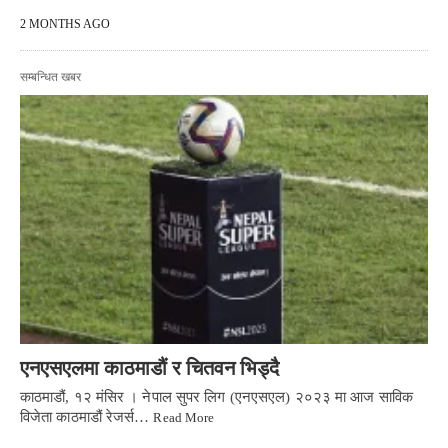
2 MONTHS AGO
सम्बन्धित खबर
एनएसएलमा काठमाडौं र चितवन भिड्दै
काठमाडौं, १२ मंसिर । नेपाल सुपर लिग (एनएसएल) २०२३ मा आज साविक
विजेता काठमाडौं रेजर्स…
Read More