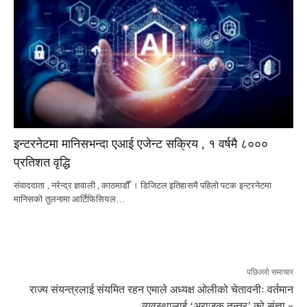
इन्टरनेटमा मानिसभन्दा एआई एजेन्ट सक्रिय , १ वर्षमै ८०००
प्रतिशत वृद्धि
संवाददाता , नरेन्द्र ज्ञवाली , काठमाडौँ । डिजिटल इतिहासमै पहिलो पटक इन्टरनेटमा
मानिसको तुलनामा आर्टिफिसियल…
पछिल्लो समाचार
राज्य संयन्त्रलाई संयमित रहन एमाले अध्यक्ष ओलीको चेतावनीः वर्तमान
व्यवस्थालाई ‘अराजक तन्त्र’ को संज्ञा »