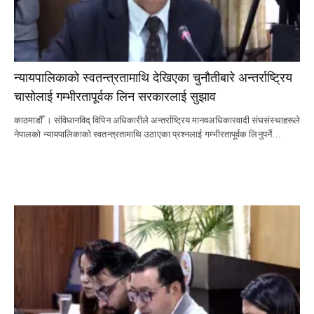
न्यायपालिकाको स्वतन्त्रतामाथि देखिएका चुनौतीबारे अन्तर्राष्ट्रिय
चासोलाई गम्भीरतापूर्वक लिन सरकारलाई सुझाव
काठमाडौँ । संविधानविद् विपिन अधिकारीले अन्तर्राष्ट्रिय मानवअधिकारवादी संघसंस्थाहरूले
नेपालको न्यायपालिकाको स्वतन्त्रतामाथि उठाएका प्रश्नलाई गम्भीरतापूर्वक लिनुपर्ने…