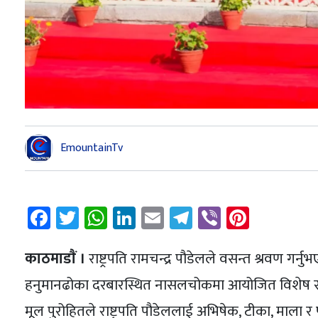
EmountainTv
Facebook
Twitter
WhatsApp
LinkedIn
Email
Telegram
Viber
Pintere
काठमाडाैं ।
राष्ट्रपति रामचन्द्र पौडेलले वसन्त श्रवण गर्
हनुमानढोका दरबारस्थित नासलचोकमा आयोजित विशेष समार
मूल पुरोहितले राष्ट्रपति पौडेललाई अभिषेक, टीका, माला र फ