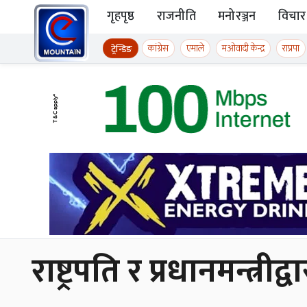
Skip to content
गृहपृष्ठ
राजनीति
मनोरञ्जन
विचार
ईमाउण्टेन समाचार
कांग्रेस
एमाले
मओवादी केन्द्र
राप्रपा
ट्रेन्डिङ
राष्ट्रपति र प्रधानमन्त्र