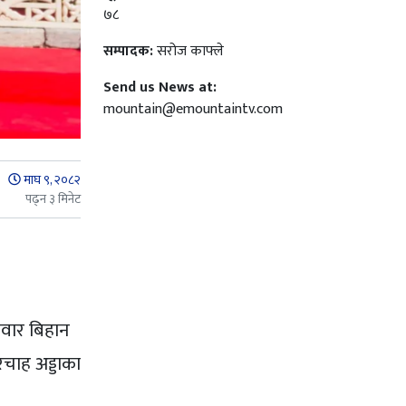
७८
सम्पादक:
सरोज काफ्ले
Send us News at:
mountain@emountaintv.com
माघ ९, २०८२
पढ्न ३ मिनेट
्रवार बिहान
चाह अड्डाका