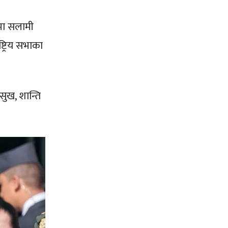
नमा सलामी
्ट्रिय सभाका
ुख, शान्ति