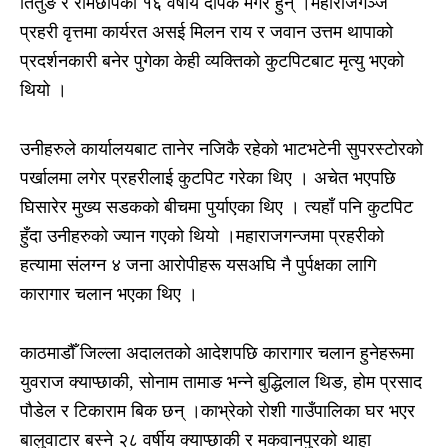
तितुङ र रामेछापका १६ वर्षीय दीपक मगर हुन् ।महाराजगञ्ज
प्रहरी वृत्तमा कार्यरत असई मिलन राय र जवान उत्तम थापाको
प्रदर्शनकारी बनेर पुगेका केही व्यक्तिको कुटपिटबाट मृत्यु भएको
थियो ।
उनीहरुले कार्यालयबाट तानेर नजिकै रहेको भाटभटेनी सुपरस्टोरको
पर्खालमा लगेर प्रहरीलाई कुटपिट गरेका थिए । अचेत भएपछि
घिसारेर मुख्य सडकको बीचमा पुर्याएका थिए । त्यहाँ पनि कुटपिट
हुँदा उनीहरुको ज्यान गएको थियो ।महाराजगन्जमा प्रहरीको
हत्यामा संलग्न ४ जना आरोपीहरू यसअघि नै पुर्पक्षका लागि
कारागार चलान भएका थिए ।
काठमाडौँ जिल्ला अदालतको आदेशपछि कारागार चलान हुनेहरूमा
युवराज क्याप्छाकी, सोनाम तामाङ भन्ने बुद्धिलाल थिङ, होम प्रसाद
पौडेल र टिकाराम बिक छन् ।काभ्रेको रोशी गाउँपालिका घर भएर
बालुवाटार बस्ने २८ वर्षीय क्याप्छाकी र मकवानपुरको थाहा