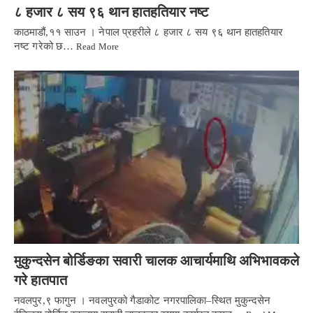
८ हजार ८ सय ९६ थान हातहतियार नष्ट
काठमाडौं,११ साउन । नेपाल प्रहरीले ८ हजार ८ सय ९६ थान हातहतियार
नष्ट गरेको छ…
Read More
मुकुन्दसेन बोर्डिङका सवारी चालक आचार्यमाथि अभिभावकले
गरे हातपात
नवलपुर,९ फागुन । नवलपुरको गैडाकोट नगरपालिका–स्थित मुकुन्दसेन