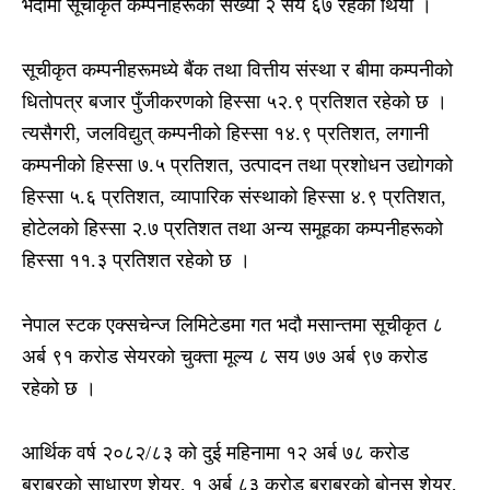
भदौमा सूचीकृत कम्पनीहरूको संख्या २ सय ६७ रहेको थियो ।
सूचीकृत कम्पनीहरूमध्ये बैंक तथा वित्तीय संस्था र बीमा कम्पनीको
धितोपत्र बजार पुँजीकरणको हिस्सा ५२.९ प्रतिशत रहेको छ ।
त्यसैगरी, जलविद्युत् कम्पनीको हिस्सा १४.९ प्रतिशत, लगानी
कम्पनीको हिस्सा ७.५ प्रतिशत, उत्पादन तथा प्रशोधन उद्योगको
हिस्सा ५.६ प्रतिशत, व्यापारिक संस्थाको हिस्सा ४.९ प्रतिशत,
होटेलको हिस्सा २.७ प्रतिशत तथा अन्य समूहका कम्पनीहरूको
हिस्सा ११.३ प्रतिशत रहेको छ ।
नेपाल स्टक एक्सचेन्ज लिमिटेडमा गत भदौ मसान्तमा सूचीकृत ८
अर्ब ९१ करोड सेयरको चुक्ता मूल्य ८ सय ७७ अर्ब ९७ करोड
रहेको छ ।
आर्थिक वर्ष २०८२/८३ को दुई महिनामा १२ अर्ब ७८ करोड
बराबरको साधारण शेयर, १ अर्ब ८३ करोड बराबरको बोनस शेयर,