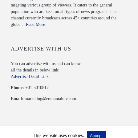
targeting various group of viewers. It caters to the general
population who are keen on all types of news programs .The
channel currently broadcasts across 45+ countries around the
globe….
Read More
ADVERTISE WITH US
You can advertise with us and can know
all the details in below link:
Advertise Detail Link
Phone:
+01-5010817
Email:
marketing@emountaintv.com
This website uses cookies.
Accept
© 2020 Mountain TV PVT. LTD. All Rights Reserved.
View Non-AMP Version