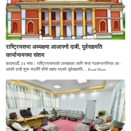
राष्ट्रियसभा अध्यक्षमा आआफ्नो दाबी, पूर्वसहमति
कार्यान्वयनमा संशय
काठमाडौं,२४ माघ। राष्ट्रियसभाको अध्यक्षका लागि सत्ता गठबन्धनभित्र आ–
आफ्नै दाबी शुरू भएसँगै शीर्ष तहमा भएको पूर्वसहमति…
Read More