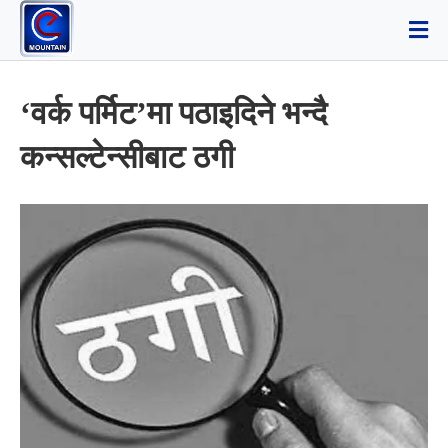
‘वर्क पर्मिट’मा पठाइदिने भन्दै
कन्सल्टेन्सीबाट ठगी