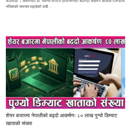
काठमाडौं । अर्थमन्त्री डा. स्वर्णिम वाग्लेले प्रधानमन्त्री बालेन्द्र साहसँग आर्थिक एजेण्डामा
नजिकको समन्वय भइरहेको दाबी…
शेयर बजारमा नेपालीको बढ्दो आकर्षणः ८० लाख पुग्यो डिम्याट
खाताको संख्या