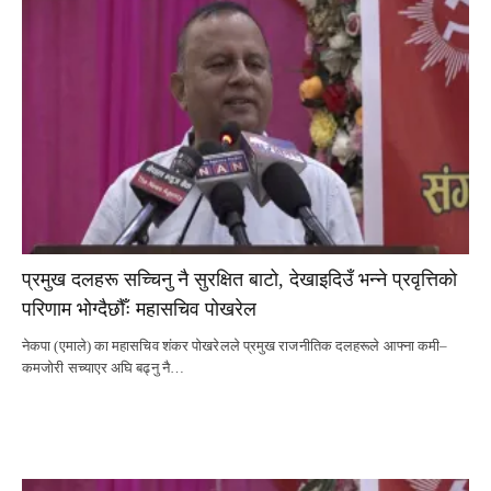
प्रमुख दलहरू सच्चिनु नै सुरक्षित बाटो, देखाइदिउँ भन्ने प्रवृत्तिको
परिणाम भोग्दैछौँः महासचिव पोखरेल
नेकपा (एमाले) का महासचिव शंकर पोखरेलले प्रमुख राजनीतिक दलहरूले आफ्ना कमी–
कमजोरी सच्याएर अघि बढ्नु नै…