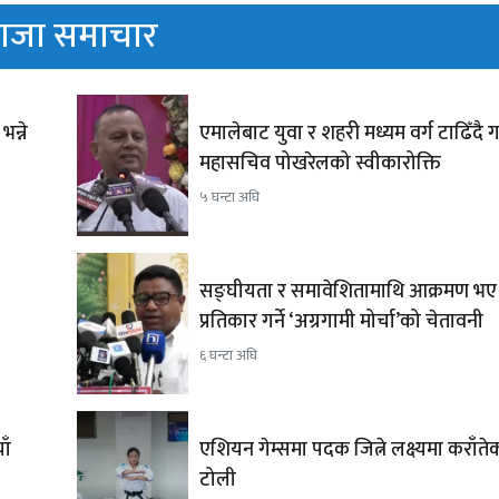
ाजा समाचार
भन्ने
एमालेबाट युवा र शहरी मध्यम वर्ग टाढिँदै
महासचिव पोखरेलको स्वीकारोक्ति
५ घन्टा अघि
सङ्घीयता र समावेशितामाथि आक्रमण भए
प्रतिकार गर्ने ‘अग्रगामी मोर्चा’को चेतावनी
६ घन्टा अघि
ाँ
एशियन गेम्समा पदक जित्ने लक्ष्यमा कराँत
टोली