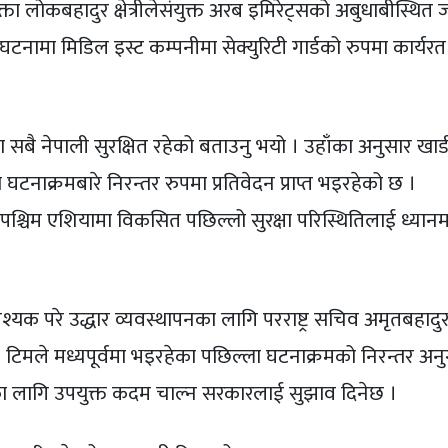
वक्ता लोकबहादुर क्षेत्रीलेसंयुक्त अरब इमिरेट्सको अबुधाबीस्थित
भएको घटनामा मिडिल इस्ट कम्पनीमा सेक्युरिटी गार्डको रुपमा कार्यरत
ा सबै नेपाली सुरक्षित रहेको बताउनु भयो । उहाँका अनुसार खाडी क
नाक्रमबारे निरन्तर रुपमा प्रतिवेदन प्राप्त भइरहेको छ ।
ैबीच पश्चिम एशियामा विकसित पछिल्लो सुरक्षा परिस्थितिलाई ध्यानमा
वश्यक परे उद्धार व्यवस्थापनका लागि परराष्ट्र सचिव अमृतबहादु
 टिमले मध्यपूर्वमा भइरहेका पछिल्ला घटनाक्रमको निरन्तर अनुग
रका लागि उपयुक्त कदम चाल्न सरकारलाई सुझाव दिनेछ ।