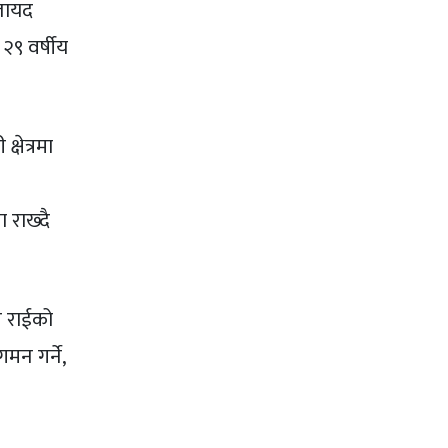
 जायद
 २९ वर्षीय
्षेत्रमा
 राख्दै
र राईको
मन गर्ने,