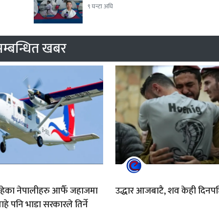
९ घन्टा अघि
म्बन्धित खबर
ेका नेपालीहरु आफैँ जहाजमा
उद्धार आजबाटै, शव केही दिनप
े पनि भाडा सरकारले तिर्ने