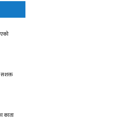
 गएको
 सशक्त
ेका काता