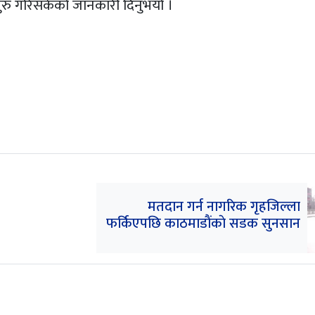
 शुरु गरिसकेको जानकारी दिनुभयो ।
मतदान गर्न नागरिक गृहजिल्ला
फर्किएपछि काठमाडाैंकाे सडक सुनसान