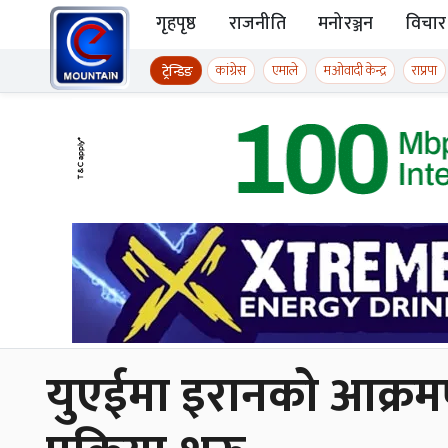
Skip to content
गृहपृष्ठ
राजनीति
मनोरञ्जन
विचार
ईमाउण्टेन समाचार
कांग्रेस
एमाले
मओवादी केन्द्र
राप्रपा
ट्रेन्डिङ
युएईमा इरानको आक्रमणमा