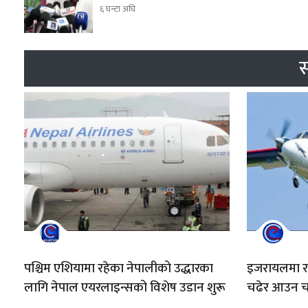
६ घन्टा अघि
स
पश्चिम एशियामा रहेका नेपालीको उद्धारका
इजरायलमा रह
लागि नेपाल एयरलाइन्सको विशेष उडान शुरू
चढेर आउन चाह