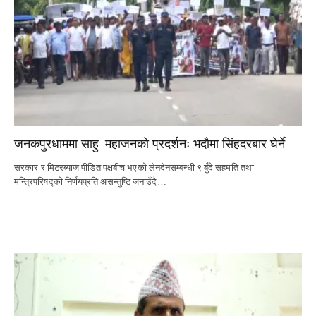
जनकपुरधाममा साहु–महाजनको प्रदर्शनः भदौमा सिंहदरबार घेर्ने
सरकार र मिटरब्याज पीडित पक्षबीच भएको लेनदेनसम्बन्धी ९ बुँदे सहमति तथा
मन्त्रिपरिषद्को निर्णयप्रति असन्तुष्टि जनाउँदै…